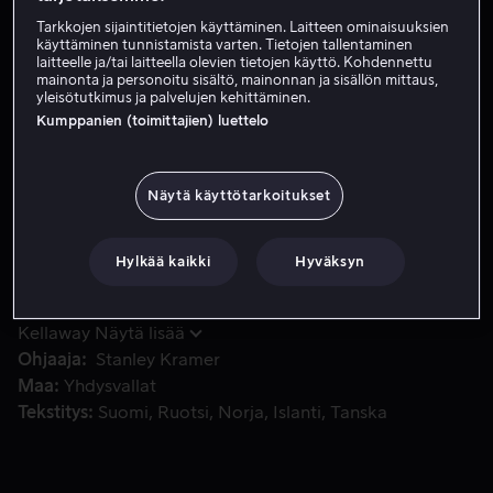
Tarkkojen sijaintitietojen käyttäminen. Laitteen ominaisuuksien
Vuokraa 2,99 €
käyttäminen tunnistamista varten. Tietojen tallentaminen
laitteelle ja/tai laitteella olevien tietojen käyttö. Kohdennettu
Osta 10,99 €
mainonta ja personoitu sisältö, mainonnan ja sisällön mittaus,
yleisötutkimus ja palvelujen kehittäminen.
Kumppanien (toimittajien) luettelo
Pariskunnan asenteet kyseenalaistuvat, kun heidän tyttärens
Pariskunnan asenteet kyseenalaistuvat, kun heidän
tyttärensä esittelee heidät afroamerikkalaiselle
Näytä käyttötarkoitukset
sulhaselleen.
Hylkää kaikki
Hyväksyn
Pääosissa
Spencer Tracy
Katharine Hepburn
Sidney
Poitier
Katharine Houghton
Cecil
Kellaway
Näytä lisää
Ohjaaja
Stanley Kramer
Maa
Yhdysvallat
Tekstitys
Suomi
Ruotsi
Norja
Islanti
Tanska