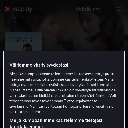
Kokeile nyt
Välitämme yksityisyydestäsi
Me ja
78
kumppanimme tallennamme laitteeseesi tietoja ja/tai
haemme niitä siitä, jotta voimme käsitellä henkilötietoja. Näitä
tietoja ovat esimerkiksi evästeissä olevat yksilölliset tunnisteet.
Napsauttamalla alla olevaa linkkiä voit hyväksyä tai hallinnoida
valintojasi, kuten kieltää oikeutettujen etujen käyttämisen. Voit
Guess Who's Coming to Dinner
tehdä tämän myös myöhemmin Tietosuojakäytäntö-
sivullamme. Valintasi välitetään kumppaneillemme, eivätkä ne
7.8
Draama
Komedia
1967
1 h 43 min
S
vaikuta selaustietoihin.
HD
Me ja kumppanimme käsittelemme tietojasi
tarjotaksemme: