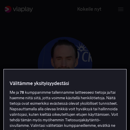
Kokeile nyt
Välitämme yksityisyydestäsi
Me ja
78
kumppanimme tallennamme laitteeseesi tietoja ja/tai
haemme niitä siitä, jotta voimme käsitellä henkilötietoja. Näitä
Joseph Fiennes
tietoja ovat esimerkiksi evästeissä olevat yksilölliset tunnisteet.
Napsauttamalla alla olevaa linkkiä voit hyväksyä tai hallinnoida
valintojasi, kuten kieltää oikeutettujen etujen käyttämisen. Voit
Isäntä
Näyttelijä
Ääni
tehdä tämän myös myöhemmin Tietosuojakäytäntö-
sivullamme. Valintasi välitetään kumppaneillemme, eivätkä ne