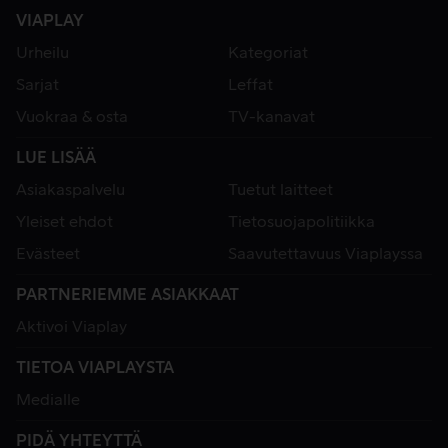
VIAPLAY
Urheilu
Kategoriat
Sarjat
Leffat
Vuokraa & osta
TV-kanavat
LUE LISÄÄ
Asiakaspalvelu
Tuetut laitteet
Yleiset ehdot
Tietosuojapolitiikka
Evästeet
Saavutettavuus Viaplayssa
PARTNERIEMME ASIAKKAAT
Aktivoi Viaplay
TIETOA VIAPLAYSTA
Medialle
PIDÄ YHTEYTTÄ