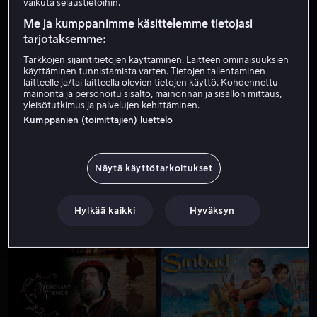
vaikuta selaustietoihin.
Me ja kumppanimme käsittelemme tietojasi
tarjotaksemme:
Tarkkojen sijaintitietojen käyttäminen. Laitteen ominaisuuksien
käyttäminen tunnistamista varten. Tietojen tallentaminen
laitteelle ja/tai laitteella olevien tietojen käyttö. Kohdennettu
mainonta ja personoitu sisältö, mainonnan ja sisällön mittaus,
yleisötutkimus ja palvelujen kehittäminen.
Kumppanien (toimittajien) luettelo
Alk. 3,99 €
Näytä käyttötarkoitukset
Hylkää kaikki
Hyväksyn
Alk. 3,99 €
Vuokraa 3,99 €