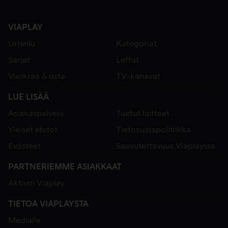
VIAPLAY
Urheilu
Kategoriat
Sarjat
Leffat
Vuokraa & osta
TV-kanavat
LUE LISÄÄ
Asiakaspalvelu
Tuetut laitteet
Yleiset ehdot
Tietosuojapolitiikka
Evästeet
Saavutettavuus Viaplayssa
PARTNERIEMME ASIAKKAAT
Aktivoi Viaplay
TIETOA VIAPLAYSTA
Medialle