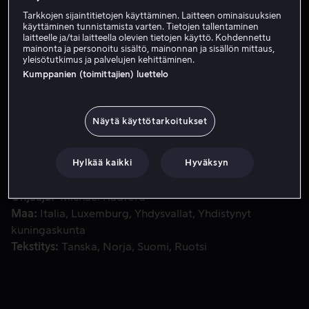
Tarkkojen sijaintitietojen käyttäminen. Laitteen ominaisuuksien
Vuokraa 3,99 €
käyttäminen tunnistamista varten. Tietojen tallentaminen
laitteelle ja/tai laitteella olevien tietojen käyttö. Kohdennettu
mainonta ja personoitu sisältö, mainonnan ja sisällön mittaus,
yleisötutkimus ja palvelujen kehittäminen.
Kumppanien (toimittajien) luettelo
Surumielinen Antonio rakastaa nuorta Bassaniota. Kun Bass
Surumielinen Antonio rakastaa nuorta Bassaniota. Kun
Bassanio pyytää Antoniolta 3 000 dukaattia, Antonio ei
emmi. Hän saa vasta jälkeenpäin tietää, että Bassanio
Näytä käyttötarkoitukset
aikoo matkustaa rahoilla kosimaan
Hylkää kaikki
Hyväksyn
Pääosissa
Al Pacino
Jeremy Irons
Joseph Fiennes
Lynn
Collins
Kris Marshall
Näytä lisää
Ohjaaja
Michael Radford
Maa
Italia
Luxemburg
Yhdysvallat
Yhdistynyt
kuningaskunta
Tekstitys
Tanska
Norja
Suomi
Ruotsi