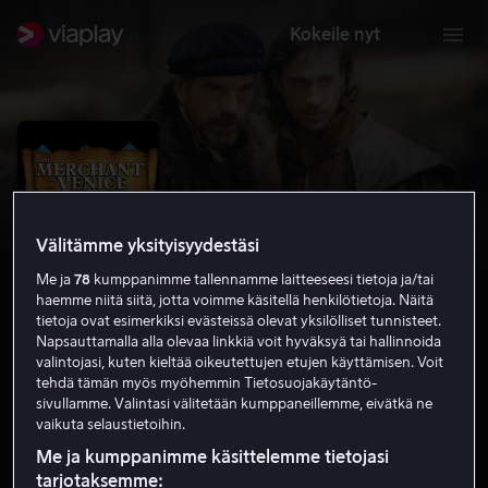
Kokeile nyt
Välitämme yksityisyydestäsi
Me ja
78
kumppanimme tallennamme laitteeseesi tietoja ja/tai
haemme niitä siitä, jotta voimme käsitellä henkilötietoja. Näitä
tietoja ovat esimerkiksi evästeissä olevat yksilölliset tunnisteet.
Napsauttamalla alla olevaa linkkiä voit hyväksyä tai hallinnoida
valintojasi, kuten kieltää oikeutettujen etujen käyttämisen. Voit
Venetsian kauppias
tehdä tämän myös myöhemmin Tietosuojakäytäntö-
sivullamme. Valintasi välitetään kumppaneillemme, eivätkä ne
7.0
Draama
2004
2 h 6 min
PG
vaikuta selaustietoihin.
HD
Me ja kumppanimme käsittelemme tietojasi
tarjotaksemme: