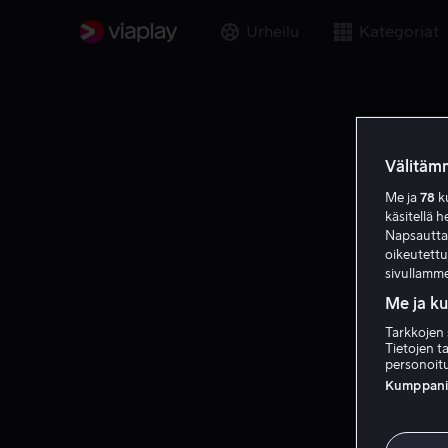
Urheilu
Kategoriat
Välitämm
Me ja
78
ku
käsitellä h
Napsauttama
oikeutett
sivullamme
Me ja k
Tarkkojen 
Tietojen ta
personoitu
Kumppanien