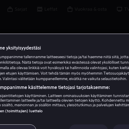
Sarjat
Leffat
Vuokraa & osta
T
e yksityisyydestäsi
mppanimme tallennamme laitteeseesi tietoja ja/tai haemme niitä siitä, jott
J G
enkilötietoja. Näitä tietoja ovat esimerkiksi evästeissä olevat yksilölliset tunn
lla alla olevaa linkkiä voit hyväksyä tai hallinnoida valintojasi, kuten kielt
ujen etujen käyttämisen. Voit tehdä tämän myös myöhemmin Tietosuojakäy
. Valintasi välitetään kumppaneillemme, eivätkä ne vaikuta selaustietoihin.
umppanimme käsittelemme tietojasi tarjotaksemme:
sijaintitietojen käyttäminen. Laitteen ominaisuuksien käyttäminen tunnistam
llentaminen laitteelle ja/tai laitteella olevien tietojen käyttö. Kohdennettu 
Jonathan Groff
 sisältö, mainonnan ja sisällön mittaus, yleisötutkimus ja palvelujen kehittä
 (toimittajien) luettelo
Näyttelijä
Kirjoittaja