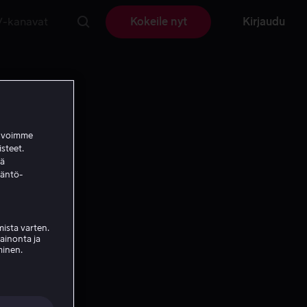
V-kanavat
Kokeile nyt
Kirjaudu
a voimme
isteet.
ää
täntö-
ista varten.
mainonta ja
minen.