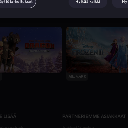
äyttötarkoitukset
Hylkää kaikki
Hy
Alk. 4,49 €
E LISÄÄ
PARTNERIEMME ASIAKKAAT