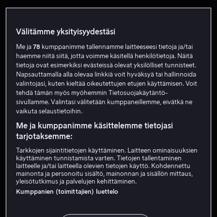
Välitämme yksityisyydestäsi
Me ja
78
kumppanimme tallennamme laitteeseesi tietoja ja/tai
haemme niitä siitä, jotta voimme käsitellä henkilötietoja. Näitä
tietoja ovat esimerkiksi evästeissä olevat yksilölliset tunnisteet.
Napsauttamalla alla olevaa linkkiä voit hyväksyä tai hallinnoida
valintojasi, kuten kieltää oikeutettujen etujen käyttämisen. Voit
Alk. 3,99 €
Alk. 3,99 €
tehdä tämän myös myöhemmin Tietosuojakäytäntö-
sivullamme. Valintasi välitetään kumppaneillemme, eivätkä ne
vaikuta selaustietoihin.
Me ja kumppanimme käsittelemme tietojasi
tarjotaksemme:
Tarkkojen sijaintitietojen käyttäminen. Laitteen ominaisuuksien
käyttäminen tunnistamista varten. Tietojen tallentaminen
Alk. 4,49 €
Alk. 3,99 €
laitteelle ja/tai laitteella olevien tietojen käyttö. Kohdennettu
mainonta ja personoitu sisältö, mainonnan ja sisällön mittaus,
yleisötutkimus ja palvelujen kehittäminen.
Kumppanien (toimittajien) luettelo