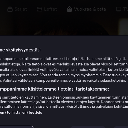
Sarjat
Leffat
Vuokraa & osta
T
e yksityisyydestäsi
mppanimme tallennamme laitteeseesi tietoja ja/tai haemme niitä siitä, jott
enkilötietoja. Näitä tietoja ovat esimerkiksi evästeissä olevat yksilölliset tunn
lla alla olevaa linkkiä voit hyväksyä tai hallinnoida valintojasi, kuten kielt
ujen etujen käyttämisen. Voit tehdä tämän myös myöhemmin Tietosuojakäy
. Valintasi välitetään kumppaneillemme, eivätkä ne vaikuta selaustietoihin.
umppanimme käsittelemme tietojasi tarjotaksemme:
sijaintitietojen käyttäminen. Laitteen ominaisuuksien käyttäminen tunnistam
llentaminen laitteelle ja/tai laitteella olevien tietojen käyttö. Kohdennettu 
 sisältö, mainonnan ja sisällön mittaus, yleisötutkimus ja palvelujen kehittä
 (toimittajien) luettelo