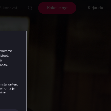
V-kanavat
Kokeile nyt
Kirjaudu
a voimme
isteet.
ää
täntö-
ista varten.
mainonta ja
minen.