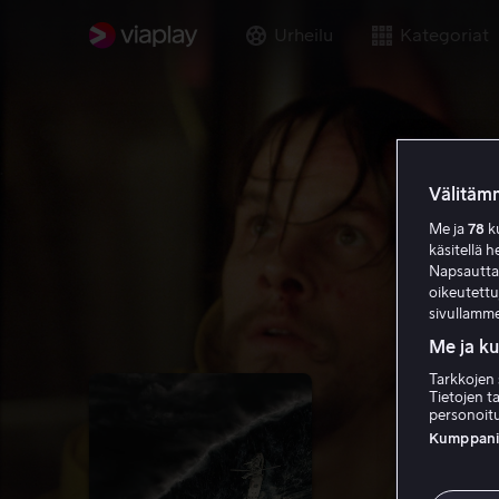
Urheilu
Kategoriat
Välitämm
Me ja
78
ku
käsitellä h
Napsauttama
oikeutett
sivullamme
Me ja k
Tarkkojen 
Tietojen ta
personoitu
Kumppanien