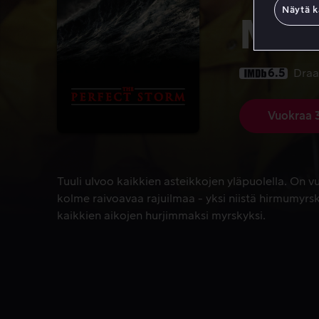
Näytä k
Mer
6.5
Dra
Vuokraa 
Tuuli ulvoo kaikkien asteikkojen yläpuolella. On 
Tuuli ulvoo kaikkien asteikkojen yläpuolella. On 
kolme raivoavaa rajuilmaa - yksi niistä hirmumyrs
kaikkien aikojen hurjimmaksi myrskyksi.