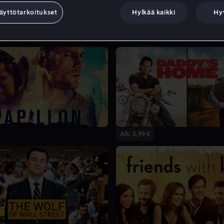
äyttötarkoitukset
Hylkää kaikki
Hy
Alk. 3,99 €