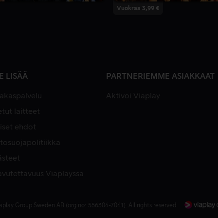
Vuokraa 3,99 €
E LISÄÄ
PARTNERIEMME ASIAKKAAT
iakaspalvelu
Aktivoi Viaplay
tut laitteet
iset ehdot
tosuojapolitiikka
ästeet
avutettavuus Viaplayssa
aplay Group Sweden AB (org.no: 556304-7041). All rights reserved.