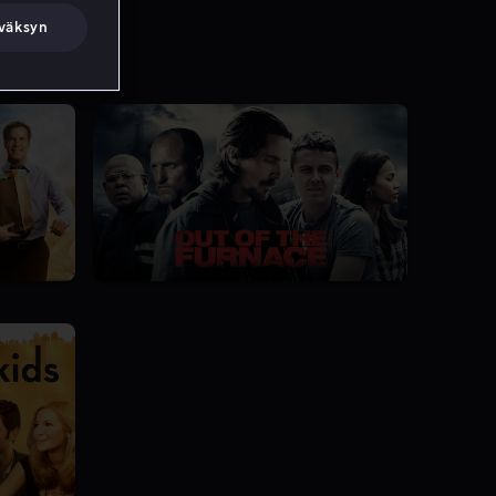
väksyn