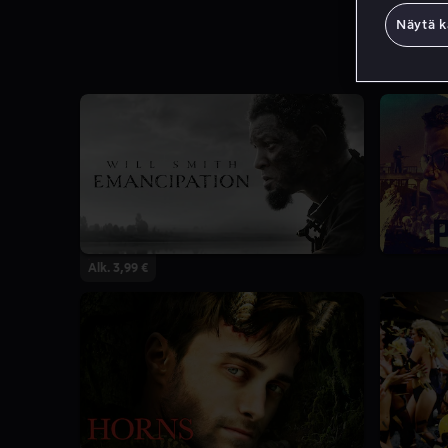
Näytä k
Alk. 3,99 €