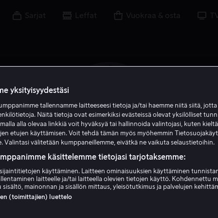
Sarjat
Leffat
Vuokraa & osta
T
e yksityisyydestäsi
mppanimme tallennamme laitteeseesi tietoja ja/tai haemme niitä siitä, jott
enkilötietoja. Näitä tietoja ovat esimerkiksi evästeissä olevat yksilölliset tunn
lla alla olevaa linkkiä voit hyväksyä tai hallinnoida valintojasi, kuten kielt
ujen etujen käyttämisen. Voit tehdä tämän myös myöhemmin Tietosuojakäy
. Valintasi välitetään kumppaneillemme, eivätkä ne vaikuta selaustietoihin.
umppanimme käsittelemme tietojasi tarjotaksemme:
sijaintitietojen käyttäminen. Laitteen ominaisuuksien käyttäminen tunnistam
Joey McFarland
llentaminen laitteelle ja/tai laitteella olevien tietojen käyttö. Kohdennettu 
 sisältö, mainonnan ja sisällön mittaus, yleisötutkimus ja palvelujen kehittä
 (toimittajien) luettelo
Tuottaja
Näyttelijä
Tuotannonjohtaja