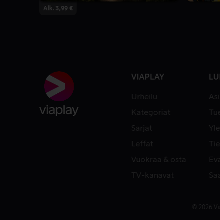
Alk. 3,99 €
VIAPLAY
LU
Urheilu
As
Kategoriat
Tue
Sarjat
Yle
Leffat
Tie
Vuokraa & osta
Ev
TV-kanavat
Sa
© 2026 Vi