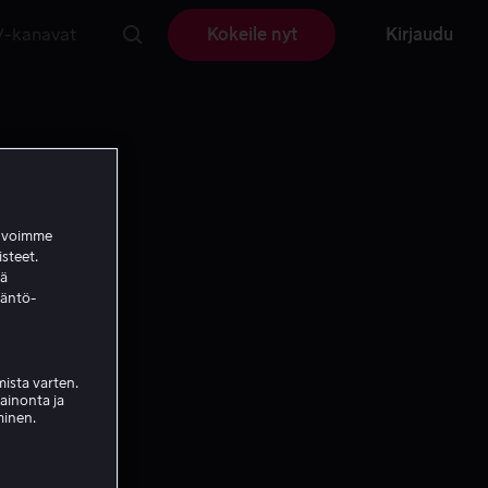
V-kanavat
Kokeile nyt
Kirjaudu
a voimme
isteet.
ää
täntö-
ista varten.
mainonta ja
minen.