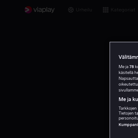
Urheilu
Kategoriat
Välitämm
Me ja
78
ku
käsitellä h
Napsauttama
oikeutett
sivullamme
Me ja k
Tarkkojen 
Tietojen ta
personoitu
Kumppanien