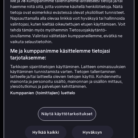
Me ja
78
kumppanimme tallennamme laitteeseesi tietoja ja/tai
haemme niitä siitä, jotta voimme käsitellä henkilötietoja. Näitä
tietoja ovat esimerkiksi evästeissä olevat yksilölliset tunnisteet.
Napsauttamalla alla olevaa linkkiä voit hyväksyä tai hallinnoida
valintojasi, kuten kieltää oikeutettujen etujen käyttämisen. Voit
tehdä tämän myös myöhemmin Tietosuojakäytäntö-
sivullamme. Valintasi välitetään kumppaneillemme, eivätkä ne
vaikuta selaustietoihin.
Me ja kumppanimme käsittelemme tietojasi
Vain meillä
tarjotaksemme:
Tarkkojen sijaintitietojen käyttäminen. Laitteen ominaisuuksien
käyttäminen tunnistamista varten. Tietojen tallentaminen
laitteelle ja/tai laitteella olevien tietojen käyttö. Kohdennettu
mainonta ja personoitu sisältö, mainonnan ja sisällön mittaus,
yleisötutkimus ja palvelujen kehittäminen.
Kumppanien (toimittajien) luettelo
Alk. 3,99 €
Näytä käyttötarkoitukset
Hylkää kaikki
Hyväksyn