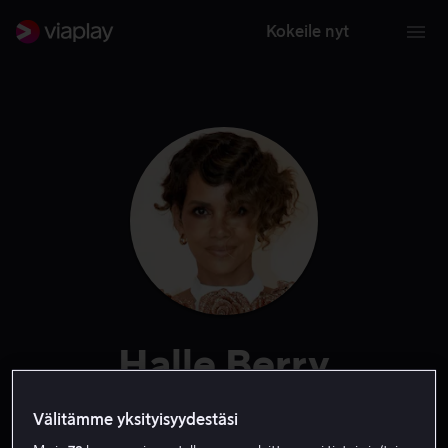
Kokeile nyt
Halle Berry
Tuotannonjohtaja
Näyttelijä
Tuottaja
Ääni
Vieras
Välitämme yksityisyydestäsi