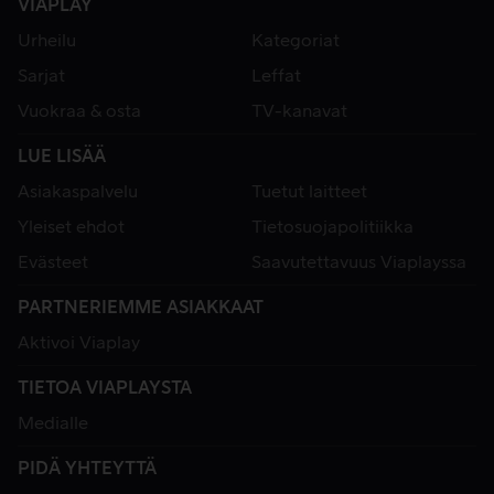
VIAPLAY
Urheilu
Kategoriat
Sarjat
Leffat
Vuokraa & osta
TV-kanavat
LUE LISÄÄ
Asiakaspalvelu
Tuetut laitteet
Yleiset ehdot
Tietosuojapolitiikka
Evästeet
Saavutettavuus Viaplayssa
PARTNERIEMME ASIAKKAAT
Aktivoi Viaplay
TIETOA VIAPLAYSTA
Medialle
PIDÄ YHTEYTTÄ