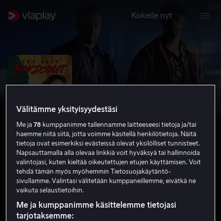
Kokeile nyt
Välitämme yksityisyydestäsi
Me ja
78
kumppanimme tallennamme laitteeseesi tietoja ja/tai
haemme niitä siitä, jotta voimme käsitellä henkilötietoja. Näitä
tietoja ovat esimerkiksi evästeissä olevat yksilölliset tunnisteet.
Napsauttamalla alla olevaa linkkiä voit hyväksyä tai hallinnoida
valintojasi, kuten kieltää oikeutettujen etujen käyttämisen. Voit
tehdä tämän myös myöhemmin Tietosuojakäytäntö-
Viimeinen partiopoika
sivullamme. Valintasi välitetään kumppaneillemme, eivätkä ne
vaikuta selaustietoihin.
7.0
Toiminta
1991
1 h 41 min
K-16
HD
Me ja kumppanimme käsittelemme tietojasi
tarjotaksemme: