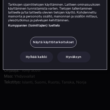
Tarkkojen sijaintitietojen käyttäminen. Laitteen ominaisuuksien
Tilaa nyt
käyttäminen tunnistamista varten. Tietojen tallentaminen
laitteelle ja/tai laitteella olevien tietojen käyttö. Kohdennettu
mainonta ja personoitu sisältö, mainonnan ja sisällön mittaus,
yleisötutkimus ja palvelujen kehittäminen.
Kumppanien (toimittajien) luettelo
Etsivä ja ex-jalkapalloilija selvittelevät jälkimmäisen strip
Etsivä ja ex-jalkapalloilija selvittelevät jälkimmäisen
stripparityttöystävän murhaa. Taustalta paljastuu kieron
poliitikon ja jalkapallojoukkueen omistajan välinen
Näytä käyttötarkoitukset
likainen juoni.
Hylkää kaikki
Hyväksyn
Pääosissa
Bruce Willis
Damon Wayans
Chelsea
Field
Halle Berry
Noble Willingham
Näytä lisää
Ohjaaja
Tony Scott
Maa
Yhdysvallat
Tekstitys
Islanti
Suomi
Ruotsi
Tanska
Norja