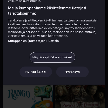
vaikuta selaustietoihin.
Me ja kumppanimme käsittelemme tietojasi
tarjotaksemme:
Tarkkojen sijaintitietojen käyttäminen. Laitteen ominaisuuksien
käyttäminen tunnistamista varten. Tietojen tallentaminen
laitteelle ja/tai laitteella olevien tietojen käyttö. Kohdennettu
mainonta ja personoitu sisältö, mainonnan ja sisällön mittaus,
yleisötutkimus ja palvelujen kehittäminen.
Kumppanien (toimittajien) luettelo
Alk. 4,99 €
Alk. 4,99 €
Näytä käyttötarkoitukset
Hylkää kaikki
Hyväksyn
Alk. 3,99 €
Alk. 4,49 €