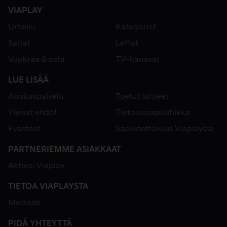
VIAPLAY
Urheilu
Kategoriat
Sarjat
Leffat
Vuokraa & osta
TV-kanavat
LUE LISÄÄ
Asiakaspalvelu
Tuetut laitteet
Yleiset ehdot
Tietosuojapolitiikka
Evästeet
Saavutettavuus Viaplayssa
PARTNERIEMME ASIAKKAAT
Aktivoi Viaplay
TIETOA VIAPLAYSTA
Medialle
PIDÄ YHTEYTTÄ