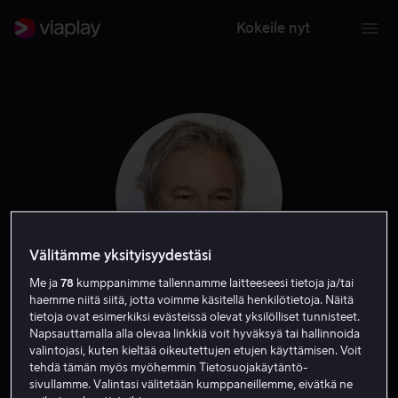
Kokeile nyt
Välitämme yksityisyydestäsi
Me ja
78
kumppanimme tallennamme laitteeseesi tietoja ja/tai
haemme niitä siitä, jotta voimme käsitellä henkilötietoja. Näitä
Gore Verbinski
tietoja ovat esimerkiksi evästeissä olevat yksilölliset tunnisteet.
Napsauttamalla alla olevaa linkkiä voit hyväksyä tai hallinnoida
valintojasi, kuten kieltää oikeutettujen etujen käyttämisen. Voit
Tuottaja
Ohjaaja
Tuotannonjohtaja
tehdä tämän myös myöhemmin Tietosuojakäytäntö-
sivullamme. Valintasi välitetään kumppaneillemme, eivätkä ne