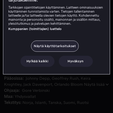
tarjotaksemme:
Tarkkojen sijaintitietojen käyttäminen. Laitteen ominaisuuksien
käyttäminen tunnistamista varten. Tietojen tallentaminen
Vuokraa 4,49 €
laitteelle ja/tai laitteella olevien tietojen käyttö. Kohdennettu
mainonta ja personoitu sisältö, mainonnan ja sisällön mittaus,
yleisötutkimus ja palvelujen kehittäminen.
Osta 15,99 €
Kumppanien (toimittajien) luettelo
Kapteeni Jack Sparrow ystävineen lähtee pelastamaan kuver
Kapteeni Jack Sparrow ystävineen lähtee pelastamaan
Näytä käyttötarkoitukset
kuvernöörin kaunista tytärtä, jonka luihu kapteeni
Barbossa on kaapannut. Jackillä on omatkin syynsä
Hylkää kaikki
Hyväksyn
löytää Barbossa ja tämän kirotut merirosvot.
Pääosissa
Johnny Depp
Geoffrey Rush
Keira
Knightley
Jack Davenport
Orlando Bloom
Näytä lisää
Ohjaaja
Gore Verbinski
Maa
Yhdysvallat
Tekstitys
Norja
Islanti
Tanska
Suomi
Ruotsi