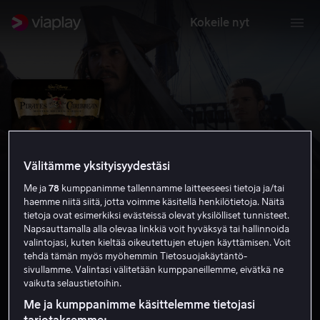
Kokeile nyt
Välitämme yksityisyydestäsi
Me ja
78
kumppanimme tallennamme laitteeseesi tietoja ja/tai
haemme niitä siitä, jotta voimme käsitellä henkilötietoja. Näitä
tietoja ovat esimerkiksi evästeissä olevat yksilölliset tunnisteet.
Napsauttamalla alla olevaa linkkiä voit hyväksyä tai hallinnoida
valintojasi, kuten kieltää oikeutettujen etujen käyttämisen. Voit
Pirates of the Caribbean: Mustan
tehdä tämän myös myöhemmin Tietosuojakäytäntö-
sivullamme. Valintasi välitetään kumppaneillemme, eivätkä ne
helmen kirous
vaikuta selaustietoihin.
8.1
Toiminta
Seikkailu
2003
2 h 17 min
K-12
Me ja kumppanimme käsittelemme tietojasi
HD