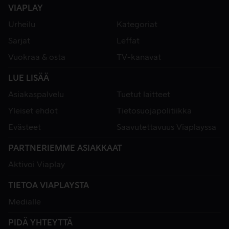
VIAPLAY
Urheilu
Kategoriat
Sarjat
Leffat
Vuokraa & osta
TV-kanavat
LUE LISÄÄ
Asiakaspalvelu
Tuetut laitteet
Yleiset ehdot
Tietosuojapolitiikka
Evästeet
Saavutettavuus Viaplayssa
PARTNERIEMME ASIAKKAAT
Aktivoi Viaplay
TIETOA VIAPLAYSTA
Medialle
PIDÄ YHTEYTTÄ