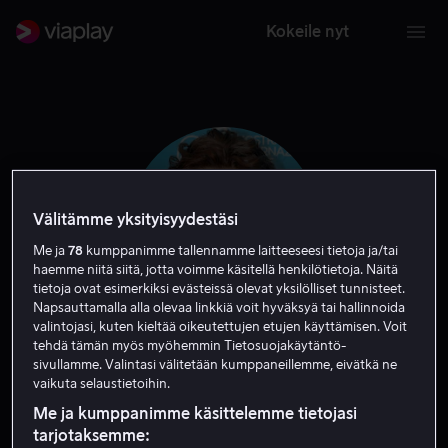
Kokeile nyt
Välitämme yksityisyydestäsi
Me ja
78
kumppanimme tallennamme laitteeseesi tietoja ja/tai
haemme niitä siitä, jotta voimme käsitellä henkilötietoja. Näitä
tietoja ovat esimerkiksi evästeissä olevat yksilölliset tunnisteet.
Napsauttamalla alla olevaa linkkiä voit hyväksyä tai hallinnoida
valintojasi, kuten kieltää oikeutettujen etujen käyttämisen. Voit
tehdä tämän myös myöhemmin Tietosuojakäytäntö-
Francesca Neri
sivullamme. Valintasi välitetään kumppaneillemme, eivätkä ne
vaikuta selaustietoihin.
Näyttelijä
Me ja kumppanimme käsittelemme tietojasi
tarjotaksemme: