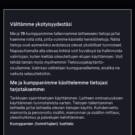
Välitämme yksityisyydestäsi
Me ja
78
kumppanimme tallennamme laitteeseesi tietoja ja/tai
haemme niitä siitä, jotta voimme käsitellä henkilötietoja. Näitä
tietoja ovat esimerkiksi evästeissä olevat yksilölliset tunnisteet.
Napsauttamalla alla olevaa linkkiä voit hyväksyä tai hallinnoida
Ale
Alk. 4,99 €
valintojasi, kuten kieltää oikeutettujen etujen käyttämisen. Voit
tehdä tämän myös myöhemmin Tietosuojakäytäntö-
sivullamme. Valintasi välitetään kumppaneillemme, eivätkä ne
vaikuta selaustietoihin.
Me ja kumppanimme käsittelemme tietojasi
tarjotaksemme:
Tarkkojen sijaintitietojen käyttäminen. Laitteen ominaisuuksien
Alk. 4,49 €
Alk. 3,99 €
käyttäminen tunnistamista varten. Tietojen tallentaminen
laitteelle ja/tai laitteella olevien tietojen käyttö. Kohdennettu
mainonta ja personoitu sisältö, mainonnan ja sisällön mittaus,
yleisötutkimus ja palvelujen kehittäminen.
Kumppanien (toimittajien) luettelo