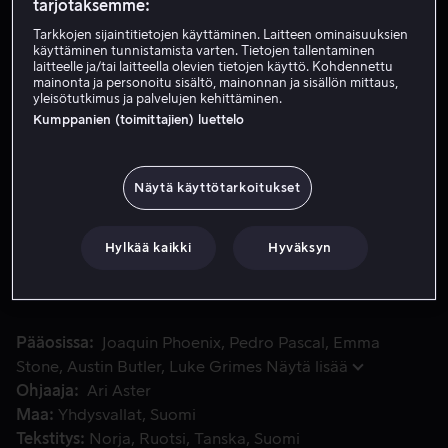
tarjotaksemme:
Tarkkojen sijaintitietojen käyttäminen. Laitteen ominaisuuksien
käyttäminen tunnistamista varten. Tietojen tallentaminen
Vuokraa 4,99 €
laitteelle ja/tai laitteella olevien tietojen käyttö. Kohdennettu
mainonta ja personoitu sisältö, mainonnan ja sisällön mittaus,
Osta 8,99 €
yleisötutkimus ja palvelujen kehittäminen.
Kumppanien (toimittajien) luettelo
Katso traileri
Näytä käyttötarkoitukset
Eletään vuotta 2020 Yhdysvalloissa. Pienen kaupungin sher
Eletään vuotta 2020 Yhdysvalloissa. Pienen kaupungin
sheriffin ja pormestarin välinen pattitilanne eskaloituu
Hylkää kaikki
Hyväksyn
koko kaupunkia vaivaavaan räjähdysherkkään
tilanteeseen.
Pääosissa
Joaquin Phoenix
Pedro Pascal
Emma
Stone
Austin Butler
Luke Grimes
Näytä lisää
Ohjaaja
Ari Aster
Maa
Yhdysvallat
Suomi
Tekstitys
Norja
Ruotsi
Tanska
Suomi