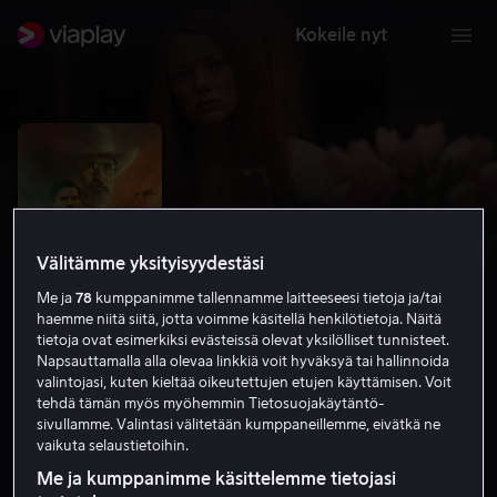
Kokeile nyt
Välitämme yksityisyydestäsi
Me ja
78
kumppanimme tallennamme laitteeseesi tietoja ja/tai
haemme niitä siitä, jotta voimme käsitellä henkilötietoja. Näitä
tietoja ovat esimerkiksi evästeissä olevat yksilölliset tunnisteet.
Napsauttamalla alla olevaa linkkiä voit hyväksyä tai hallinnoida
valintojasi, kuten kieltää oikeutettujen etujen käyttämisen. Voit
Eddington
tehdä tämän myös myöhemmin Tietosuojakäytäntö-
sivullamme. Valintasi välitetään kumppaneillemme, eivätkä ne
6.6
Komedia
Jännitys
2025
2 h 22 min
vaikuta selaustietoihin.
K-16
Me ja kumppanimme käsittelemme tietojasi
UHD