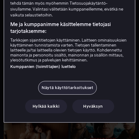
tehdä tämän myös myöhemmin Tietosuojakäytäntö-
sivullamme. Valintasi välitetään kumppaneillemme, eivätkä ne
vaikuta selaustietoihin.
Me ja kumppanimme käsittelemme tietojasi
tarjotaksemme:
Tarkkojen sijaintitietojen käyttäminen. Laitteen ominaisuuksien
käyttäminen tunnistamista varten. Tietojen tallentaminen
laitteelle ja/tai laitteella olevien tietojen käyttö. Kohdennettu
Alk. 3,99 €
Vuokraa 3,99 €
mainonta ja personoitu sisältö, mainonnan ja sisällön mittaus,
yleisötutkimus ja palvelujen kehittäminen.
Kumppanien (toimittajien) luettelo
Näytä käyttötarkoitukset
Alk. 3,99 €
Alk. 4,99 €
Hylkää kaikki
Hyväksyn