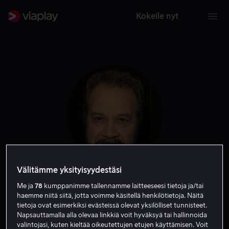
Kokeile nyt
Välitämme yksityisyydestäsi
Edward Zwick
Me ja
78
kumppanimme tallennamme laitteeseesi tietoja ja/tai
haemme niitä siitä, jotta voimme käsitellä henkilötietoja. Näitä
tietoja ovat esimerkiksi evästeissä olevat yksilölliset tunnisteet.
Tuottaja
Ohjaaja
Tuotannonjohtaja
Kirjoittaja
Napsauttamalla alla olevaa linkkiä voit hyväksyä tai hallinnoida
valintojasi, kuten kieltää oikeutettujen etujen käyttämisen. Voit