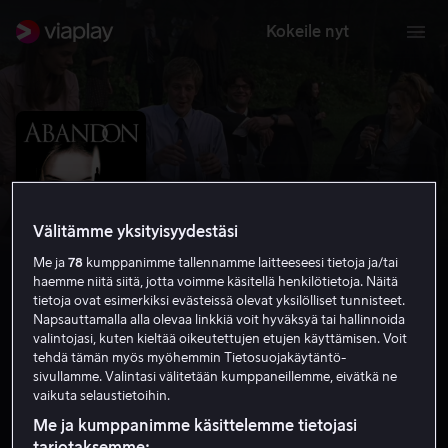
Kokeile nyt
Välitämme yksityisyydestäsi
Me ja
78
kumppanimme tallennamme laitteeseesi tietoja ja/tai
haemme niitä siitä, jotta voimme käsitellä henkilötietoja. Näitä
tietoja ovat esimerkiksi evästeissä olevat yksilölliset tunnisteet.
Napsauttamalla alla olevaa linkkiä voit hyväksyä tai hallinnoida
valintojasi, kuten kieltää oikeutettujen etujen käyttämisen. Voit
Abandon
tehdä tämän myös myöhemmin Tietosuojakäytäntö-
sivullamme. Valintasi välitetään kumppaneillemme, eivätkä ne
4.8
Draama
2002
1 h 34 min
K-16
vaikuta selaustietoihin.
HD
Me ja kumppanimme käsittelemme tietojasi
tarjotaksemme: