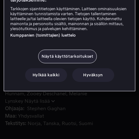
Tarkkojen sijaintitietojen käyttäminen. Laitteen ominaisuuksien
Vuokraa 4,99 €
käyttäminen tunnistamista varten. Tietojen tallentaminen
laitteelle ja/tai laitteella olevien tietojen käyttö. Kohdennettu
Osta 10,99 €
mainonta ja personoitu sisältö, mainonnan ja sisällön mittaus,
yleisötutkimus ja palvelujen kehittäminen.
Kumppanien (toimittajien) luettelo
Katiella on edessä on tohtoriksi väittely arvostetussa yli
Katiella on edessä on tohtoriksi väittely arvostetussa
yliopistossa. Katie ei myöskään ole päässyt yli ex-
Näytä käyttötarkoitukset
poikaystävästään Embrystä, jonka selittämätön
katoaminen kaksi vuotta aiemmin vainoaa häntä.
Hylkää kaikki
Hyväksyn
Pääosissa
Katie Holmes
Benjamin Bratt
Charlie
Hunnam
Zooey Deschanel
Melanie
Lynskey
Näytä lisää
Ohjaaja
Stephen Gaghan
Maa
Yhdysvallat
Tekstitys
Norja
Tanska
Ruotsi
Suomi