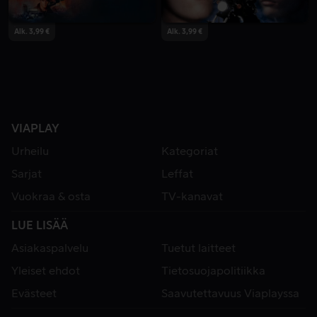
Alk. 3,99 €
Alk. 3,99 €
VIAPLAY
Urheilu
Kategoriat
Sarjat
Leffat
Vuokraa & osta
TV-kanavat
LUE LISÄÄ
Asiakaspalvelu
Tuetut laitteet
Yleiset ehdot
Tietosuojapolitiikka
Evästeet
Saavutettavuus Viaplayssa