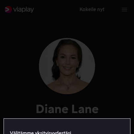
Kokeile nyt
Diane Lane
Näyttelijä
Ääni
Välitämme yksityisyydestäsi