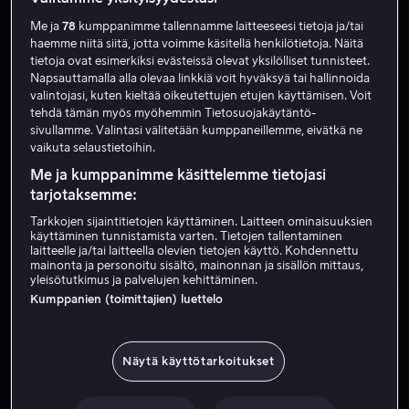
Me ja
78
kumppanimme tallennamme laitteeseesi tietoja ja/tai
haemme niitä siitä, jotta voimme käsitellä henkilötietoja. Näitä
tietoja ovat esimerkiksi evästeissä olevat yksilölliset tunnisteet.
Napsauttamalla alla olevaa linkkiä voit hyväksyä tai hallinnoida
valintojasi, kuten kieltää oikeutettujen etujen käyttämisen. Voit
tehdä tämän myös myöhemmin Tietosuojakäytäntö-
sivullamme. Valintasi välitetään kumppaneillemme, eivätkä ne
vaikuta selaustietoihin.
Alk. 4,99 €
Alk. 4,99 €
Me ja kumppanimme käsittelemme tietojasi
tarjotaksemme:
Tarkkojen sijaintitietojen käyttäminen. Laitteen ominaisuuksien
käyttäminen tunnistamista varten. Tietojen tallentaminen
laitteelle ja/tai laitteella olevien tietojen käyttö. Kohdennettu
mainonta ja personoitu sisältö, mainonnan ja sisällön mittaus,
yleisötutkimus ja palvelujen kehittäminen.
Kumppanien (toimittajien) luettelo
Alk. 4,99 €
Näytä käyttötarkoitukset