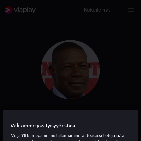
Kokeile nyt
Dennis Haysbert
Välitämme yksityisyydestäsi
Näyttelijä
Vieras
Ääni
Me ja
78
kumppanimme tallennamme laitteeseesi tietoja ja/tai