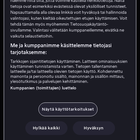
haemme niitä siitä, jotta voimme käsitellä henkilötietoja. Näitä
tietoja ovat esimerkiksi evästeissä olevat yksilölliset tunnisteet.
Napsauttamalla alla olevaa linkkiä voit hyväksyä tai hallinnoida
valintojasi, kuten kieltää oikeutettujen etujen käyttämisen. Voit
ALK. 4,99 €
ALK. 3,99 €
tehdä tämän myös myöhemmin Tietosuojakäytäntö-
sivullamme. Valintasi välitetään kumppaneillemme, eivätkä ne
vaikuta selaustietoihin.
Me ja kumppanimme käsittelemme tietojasi
tarjotaksemme:
ALK. 2,99 €
ALK. 2,99 €
Tarkkojen sijaintitietojen käyttäminen. Laitteen ominaisuuksien
käyttäminen tunnistamista varten. Tietojen tallentaminen
laitteelle ja/tai laitteella olevien tietojen käyttö. Kohdennettu
mainonta ja personoitu sisältö, mainonnan ja sisällön mittaus,
yleisötutkimus ja palvelujen kehittäminen.
Kumppanien (toimittajien) luettelo
ALK. 3,99 €
ALK. 3,99 €
Näytä käyttötarkoitukset
Hylkää kaikki
Hyväksyn
ALK. 4,99 €
ALK. 3,99 €