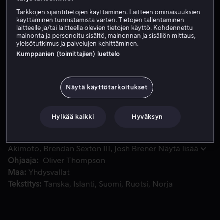
Tarkkojen sijaintitietojen käyttäminen. Laitteen ominaisuuksien
Vuokraa 2,99 €
käyttäminen tunnistamista varten. Tietojen tallentaminen
laitteelle ja/tai laitteella olevien tietojen käyttö. Kohdennettu
Osta 10,99 €
mainonta ja personoitu sisältö, mainonnan ja sisällön mittaus,
yleisötutkimus ja palvelujen kehittäminen.
Kumppanien (toimittajien) luettelo
Kun kiero liittovaltion agentti sekaantuu ihmiskaupparinki
Kun kiero liittovaltion agentti sekaantuu
ihmiskaupparinkiin, Beckett yhdistää voimansa Zeron ja
Näytä käyttötarkoitukset
Lady Deathin kanssa paljastaakseen korruptoituneen
agentin ja tuhotakseen rikollisjärjestön.
Hylkää kaikki
Hyväksyn
Pääosissa
Chad Michael Collins
Ryan Robbins
Sayaka
Akimoto
Brendan Sexton III
Josh Brener
Näytä lisää
Ohjaaja
Oliver Thompson
Maa
Yhdysvallat
Tekstitys
Tanska
Islanti
Suomi
Ruotsi
Norja