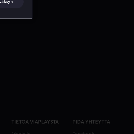
väksyn
TIETOA VIAPLAYSTA
PIDÄ YHTEYTTÄ