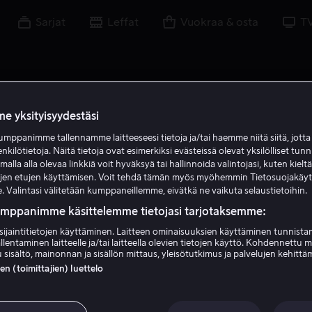
Sarjat
Leffat
Vuokraa & osta
T
e yksityisyydestäsi
mppanimme tallennamme laitteeseesi tietoja ja/tai haemme niitä siitä, jott
enkilötietoja. Näitä tietoja ovat esimerkiksi evästeissä olevat yksilölliset tunn
lla alla olevaa linkkiä voit hyväksyä tai hallinnoida valintojasi, kuten kielt
ujen etujen käyttämisen. Voit tehdä tämän myös myöhemmin Tietosuojakäy
. Valintasi välitetään kumppaneillemme, eivätkä ne vaikuta selaustietoihin.
umppanimme käsittelemme tietojasi tarjotaksemme:
sijaintitietojen käyttäminen. Laitteen ominaisuuksien käyttäminen tunnistam
llentaminen laitteelle ja/tai laitteella olevien tietojen käyttö. Kohdennettu 
Dean Fleischer Camp
 sisältö, mainonnan ja sisällön mittaus, yleisötutkimus ja palvelujen kehittä
 (toimittajien) luettelo
Ohjaaja
Näyttelijä
Tuottaja