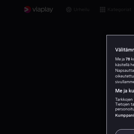
Urheilu
Kategoriat
Välitämm
Me ja
78
ku
käsitellä h
Napsauttama
oikeutett
sivullamme
Me ja k
Tarkkojen 
Tietojen ta
personoitu
Kumppanien