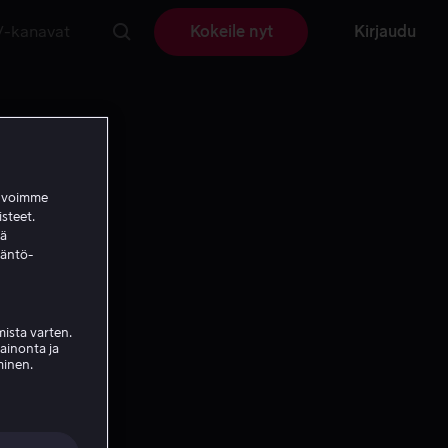
V-kanavat
Kokeile nyt
Kirjaudu
a voimme
isteet.
ää
täntö-
ista varten.
mainonta ja
minen.