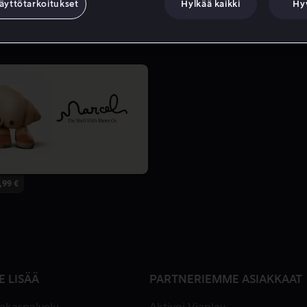
äyttötarkoitukset
Hylkää kaikki
Hy
,99 €
E LISÄÄ
PARTNERIEMME ASIAKKAAT