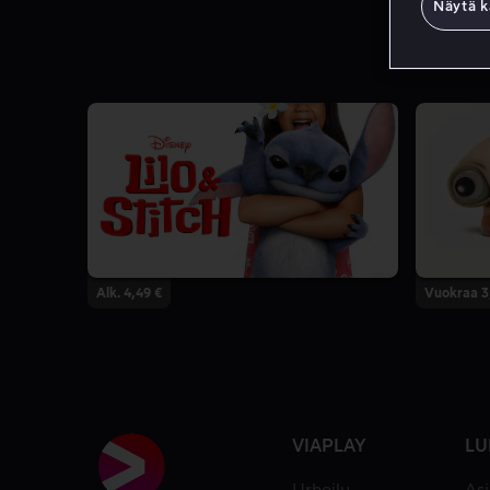
Näytä k
Alk. 4,49 €
Vuokraa 3
VIAPLAY
LU