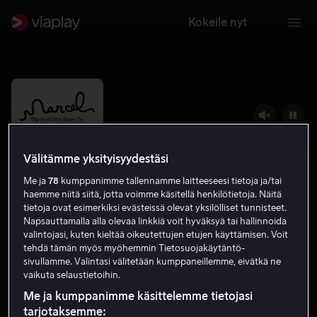
Kokeile nyt
Välitämme yksityisyydestäsi
Me ja
78
kumppanimme tallennamme laitteeseesi tietoja ja/tai
haemme niitä siitä, jotta voimme käsitellä henkilötietoja. Näitä
tietoja ovat esimerkiksi evästeissä olevat yksilölliset tunnisteet.
Napsauttamalla alla olevaa linkkiä voit hyväksyä tai hallinnoida
valintojasi, kuten kieltää oikeutettujen etujen käyttämisen. Voit
Marcel the Shell with Shoes On
tehdä tämän myös myöhemmin Tietosuojakäytäntö-
sivullamme. Valintasi välitetään kumppaneillemme, eivätkä ne
vaikuta selaustietoihin.
7.6
Komedia
Animaatio
2021
1 h 26 min
S
HD
Me ja kumppanimme käsittelemme tietojasi
tarjotaksemme: