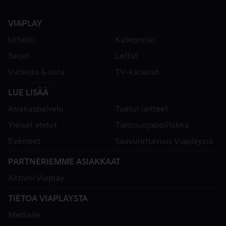
VIAPLAY
Urheilu
Kategoriat
Sarjat
Leffat
Vuokraa & osta
TV-kanavat
LUE LISÄÄ
Asiakaspalvelu
Tuetut laitteet
Yleiset ehdot
Tietosuojapolitiikka
Evästeet
Saavutettavuus Viaplayssa
PARTNERIEMME ASIAKKAAT
Aktivoi Viaplay
TIETOA VIAPLAYSTA
Medialle