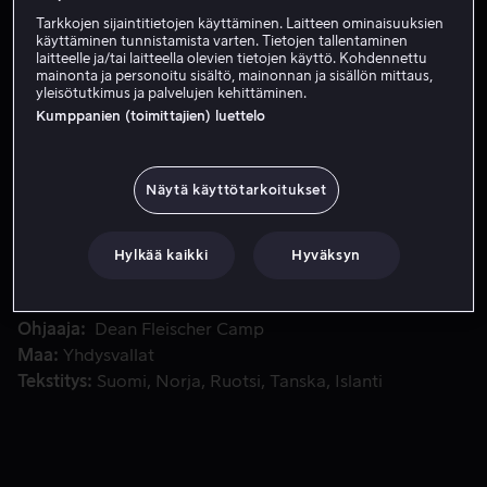
Tarkkojen sijaintitietojen käyttäminen. Laitteen ominaisuuksien
Vuokraa 3,99 €
käyttäminen tunnistamista varten. Tietojen tallentaminen
laitteelle ja/tai laitteella olevien tietojen käyttö. Kohdennettu
mainonta ja personoitu sisältö, mainonnan ja sisällön mittaus,
Katso traileri
yleisötutkimus ja palvelujen kehittäminen.
Kumppanien (toimittajien) luettelo
Rakastettu hahmo saa elokuvadebyyttinsä tässä hulvattoma
Rakastettu hahmo saa elokuvadebyyttinsä tässä
hulvattomassa ja sydäntä lämmittävässä tarinassa, joka
Näytä käyttötarkoitukset
kertoo yhteyden löytämisestä pienimmistäkin nurkista.
Hylkää kaikki
Hyväksyn
Pääosissa
Isabella Rossellini
Rosa Salazar
Thomas
Mann
Dean Fleischer Camp
Jenny Slate
Ohjaaja
Dean Fleischer Camp
Maa
Yhdysvallat
Tekstitys
Suomi
Norja
Ruotsi
Tanska
Islanti