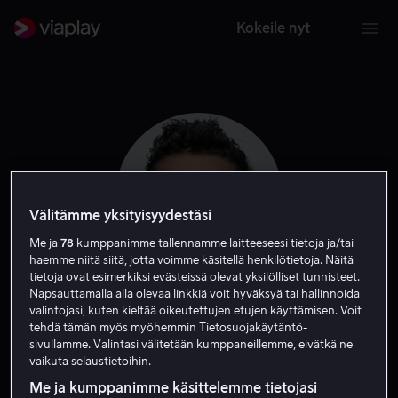
Kokeile nyt
Välitämme yksityisyydestäsi
Me ja
78
kumppanimme tallennamme laitteeseesi tietoja ja/tai
haemme niitä siitä, jotta voimme käsitellä henkilötietoja. Näitä
tietoja ovat esimerkiksi evästeissä olevat yksilölliset tunnisteet.
Napsauttamalla alla olevaa linkkiä voit hyväksyä tai hallinnoida
valintojasi, kuten kieltää oikeutettujen etujen käyttämisen. Voit
David Lyons
tehdä tämän myös myöhemmin Tietosuojakäytäntö-
sivullamme. Valintasi välitetään kumppaneillemme, eivätkä ne
vaikuta selaustietoihin.
Näyttelijä
Tuotannonjohtaja
Me ja kumppanimme käsittelemme tietojasi