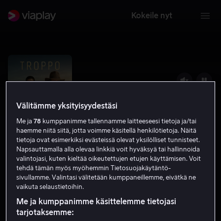
Kokeile nyt
Välitämme yksityisyydestäsi
Me ja
78
kumppanimme tallennamme laitteeseesi tietoja ja/tai
haemme niitä siitä, jotta voimme käsitellä henkilötietoja. Näitä
tietoja ovat esimerkiksi evästeissä olevat yksilölliset tunnisteet.
Napsauttamalla alla olevaa linkkiä voit hyväksyä tai hallinnoida
valintojasi, kuten kieltää oikeutettujen etujen käyttämisen. Voit
tehdä tämän myös myöhemmin Tietosuojakäytäntö-
Troppo
sivullamme. Valintasi välitetään kumppaneillemme, eivätkä ne
vaikuta selaustietoihin.
7.4
Rikosdraama
Jännitys
2022
15
Me ja kumppanimme käsittelemme tietojasi
tarjotaksemme: