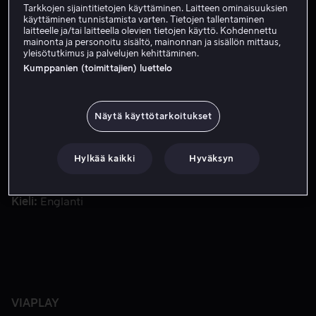
Tilaa nyt
Tarkkojen sijaintitietojen käyttäminen. Laitteen ominaisuuksien
käyttäminen tunnistamista varten. Tietojen tallentaminen
laitteelle ja/tai laitteella olevien tietojen käyttö. Kohdennettu
mainonta ja personoitu sisältö, mainonnan ja sisällön mittaus,
yleisötutkimus ja palvelujen kehittäminen.
Rikollisen menneisyyden omaava Amanda Pharrell palkkaa 
Rikollisen menneisyyden omaava Amanda Pharrell
Kumppanien (toimittajien) luettelo
palkkaa entisen poliisin auttamaan häntä ratkaisemaan
ensimmäisen tapauksensa: korealainen perheenisä ja
teknologiapioneeri on kadonnut.
Näytä käyttötarkoitukset
Pääosissa
Thomas Jane
Nicole Chamoun
David
Hylkää kaikki
Hyväksyn
Lyons
Sun Park
Yerin Ha
Näytä lisää
Ohjaaja
Yolanda Ramke
Kieli
Englanti
VIAPLAY