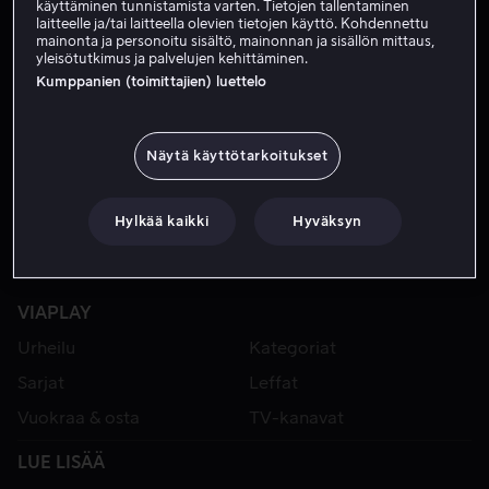
käyttäminen tunnistamista varten. Tietojen tallentaminen
laitteelle ja/tai laitteella olevien tietojen käyttö. Kohdennettu
mainonta ja personoitu sisältö, mainonnan ja sisällön mittaus,
yleisötutkimus ja palvelujen kehittäminen.
Kumppanien (toimittajien) luettelo
Näytä käyttötarkoitukset
Hylkää kaikki
Hyväksyn
VIAPLAY
Urheilu
Kategoriat
Sarjat
Leffat
Vuokraa & osta
TV-kanavat
LUE LISÄÄ