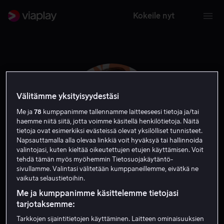
Kokeile nyt
Välitämme yksityisyydestäsi
Me ja
78
kumppanimme tallennamme laitteeseesi tietoja ja/tai
haemme niitä siitä, jotta voimme käsitellä henkilötietoja. Näitä
tietoja ovat esimerkiksi evästeissä olevat yksilölliset tunnisteet.
Napsauttamalla alla olevaa linkkiä voit hyväksyä tai hallinnoida
valintojasi, kuten kieltää oikeutettujen etujen käyttämisen. Voit
tehdä tämän myös myöhemmin Tietosuojakäytäntö-
sivullamme. Valintasi välitetään kumppaneillemme, eivätkä ne
Daniela Ruah
vaikuta selaustietoihin.
Me ja kumppanimme käsittelemme tietojasi
tarjotaksemme:
Vieras
Näyttelijä
Tarkkojen sijaintitietojen käyttäminen. Laitteen ominaisuuksien