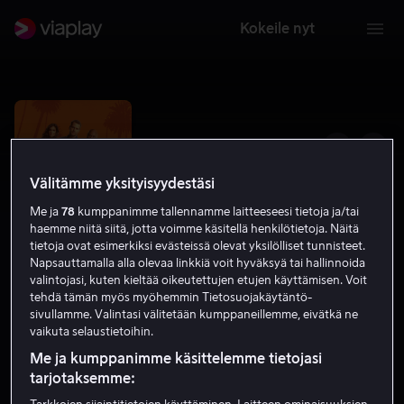
Kokeile nyt
Välitämme yksityisyydestäsi
Me ja
78
kumppanimme tallennamme laitteeseesi tietoja ja/tai
haemme niitä siitä, jotta voimme käsitellä henkilötietoja. Näitä
tietoja ovat esimerkiksi evästeissä olevat yksilölliset tunnisteet.
Napsauttamalla alla olevaa linkkiä voit hyväksyä tai hallinnoida
valintojasi, kuten kieltää oikeutettujen etujen käyttämisen. Voit
tehdä tämän myös myöhemmin Tietosuojakäytäntö-
NCIS: Los Angeles
sivullamme. Valintasi välitetään kumppaneillemme, eivätkä ne
vaikuta selaustietoihin.
6.8
Draama
Toiminta
2022
16
Me ja kumppanimme käsittelemme tietojasi
tarjotaksemme: