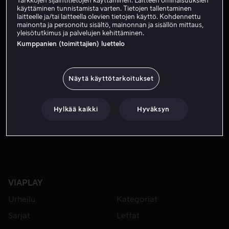
Tarkkojen sijaintitietojen käyttäminen. Laitteen ominaisuuksien
Tilaa nyt
käyttäminen tunnistamista varten. Tietojen tallentaminen
laitteelle ja/tai laitteella olevien tietojen käyttö. Kohdennettu
mainonta ja personoitu sisältö, mainonnan ja sisällön mittaus,
yleisötutkimus ja palvelujen kehittäminen.
NCIS: LOS ANGELES kertoo NCIS:n vaativiin peitetehtäviin 
NCIS: LOS ANGELES kertoo NCIS:n vaativiin
Kumppanien (toimittajien) luettelo
peitetehtäviin erikoistuneen Office of Special Projects
(OSP) -viraston toiminnasta.
Näytä käyttötarkoitukset
Pääosissa
Chris O'Donnell
LL Cool J
Linda
Hunt
Daniela Ruah
Eric Christian Olsen
Näytä lisää
Hylkää kaikki
Hyväksyn
VIAPLAY
Urheilu
Kategoriat
Sarjat
Leffat