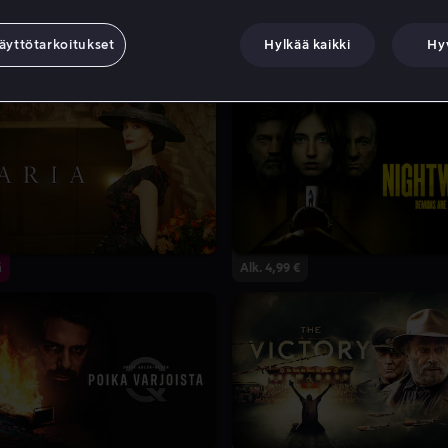
äyttötarkoitukset
Hylkää kaikki
Hy
ä
Alk. 4,99 €