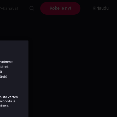
V-kanavat
Kokeile nyt
Kirjaudu
a voimme
isteet.
ää
täntö-
ista varten.
mainonta ja
minen.