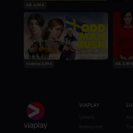
Alk. 4,99 €
Vuokraa 3,99 €
Alk. 3,99 €
VIAPLAY
LU
Urheilu
As
Kategoriat
Tue