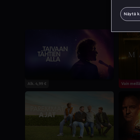
Näytä k
Alk. 4,99 €
Vain meill