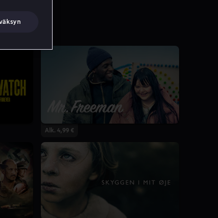
väksyn
Alk. 4,99 €