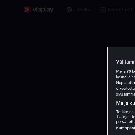
Urheilu
Kategoriat
Välitämm
Me ja
78
ku
käsitellä h
Napsauttama
oikeutett
sivullamme
Me ja k
Tarkkojen 
Tietojen ta
personoitu
Kumppanien