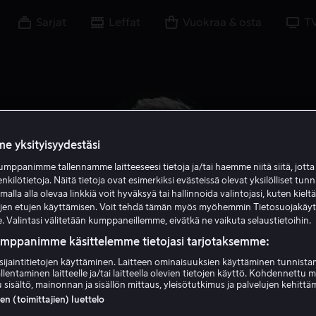
Sarjat
Leffat
Vuokraa & osta
T
e yksityisyydestäsi
mppanimme tallennamme laitteeseesi tietoja ja/tai haemme niitä siitä, jott
enkilötietoja. Näitä tietoja ovat esimerkiksi evästeissä olevat yksilölliset tunn
lla alla olevaa linkkiä voit hyväksyä tai hallinnoida valintojasi, kuten kielt
ujen etujen käyttämisen. Voit tehdä tämän myös myöhemmin Tietosuojakäy
. Valintasi välitetään kumppaneillemme, eivätkä ne vaikuta selaustietoihin.
umppanimme käsittelemme tietojasi tarjotaksemme:
Caspar Phillipson
sijaintitietojen käyttäminen. Laitteen ominaisuuksien käyttäminen tunnistam
llentaminen laitteelle ja/tai laitteella olevien tietojen käyttö. Kohdennettu 
 sisältö, mainonnan ja sisällön mittaus, yleisötutkimus ja palvelujen kehittä
Näyttelijä
 (toimittajien) luettelo