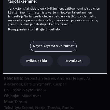
tarjotaksemme:
Vuokraa 4,99 €
Tarkkojen sijaintitietojen käyttäminen. Laitteen ominaisuuksien
käyttäminen tunnistamista varten. Tietojen tallentaminen
laitteelle ja/tai laitteella olevien tietojen käyttö. Kohdennettu
Osta 10,99 €
mainonta ja personoitu sisältö, mainonnan ja sisällön mittaus,
yleisötutkimus ja palvelujen kehittäminen.
Katso traileri
Kumppanien (toimittajien) luettelo
Näytä käyttötarkoitukset
Kolme veljestä Oscar, Lukas ja Karl päättävät vierailla isä
Kolme veljestä Oscar, Lukas ja Karl päättävät vierailla
isänsä luona kuultuaan, että perheen leipomoyritystä
uhkaa konkurssi. Ennen pitkää selviää, että tilanné on
Hylkää kaikki
Hyväksyn
odotettua pahempi.
Pääosissa
Sebastian Jessen
Andreas Jessen
Ari
Alexander
Lars Brygmann
Caspar
Phillipson
Näytä lisää
Ohjaaja
Milad Avaz
Maa
Tanska
Tekstitys
Suomi
Norja
Tanska
Ruotsi