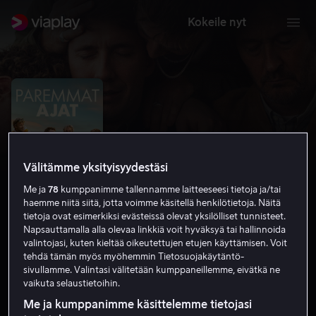
Kokeile nyt
Välitämme yksityisyydestäsi
Me ja
78
kumppanimme tallennamme laitteeseesi tietoja ja/tai
haemme niitä siitä, jotta voimme käsitellä henkilötietoja. Näitä
tietoja ovat esimerkiksi evästeissä olevat yksilölliset tunnisteet.
Napsauttamalla alla olevaa linkkiä voit hyväksyä tai hallinnoida
valintojasi, kuten kieltää oikeutettujen etujen käyttämisen. Voit
Paremmat ajat
tehdä tämän myös myöhemmin Tietosuojakäytäntö-
sivullamme. Valintasi välitetään kumppaneillemme, eivätkä ne
6.3
Draama
2023
1 h 44 min
K-7
vaikuta selaustietoihin.
HD
Me ja kumppanimme käsittelemme tietojasi