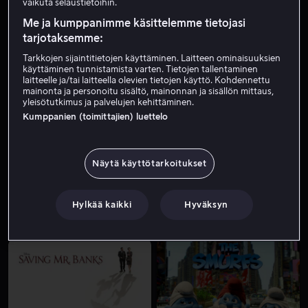
vaikuta selaustietoihin.
Me ja kumppanimme käsittelemme tietojasi
tarjotaksemme:
Tarkkojen sijaintitietojen käyttäminen. Laitteen ominaisuuksien
käyttäminen tunnistamista varten. Tietojen tallentaminen
laitteelle ja/tai laitteella olevien tietojen käyttö. Kohdennettu
mainonta ja personoitu sisältö, mainonnan ja sisällön mittaus,
yleisötutkimus ja palvelujen kehittäminen.
Kumppanien (toimittajien) luettelo
Osta 15,99 €
Alk. 3,99 €
Näytä käyttötarkoitukset
Hylkää kaikki
Hyväksyn
Vuokraa 3,99 €