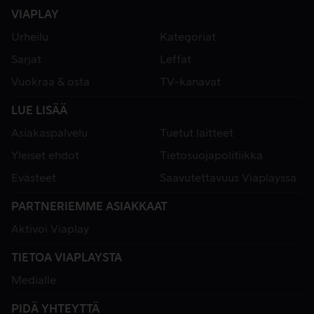
VIAPLAY
Urheilu
Kategoriat
Sarjat
Leffat
Vuokraa & osta
TV-kanavat
LUE LISÄÄ
Asiakaspalvelu
Tuetut laitteet
Yleiset ehdot
Tietosuojapolitiikka
Evästeet
Saavutettavuus Viaplayssa
PARTNERIEMME ASIAKKAAT
Aktivoi Viaplay
TIETOA VIAPLAYSTA
Medialle
PIDÄ YHTEYTTÄ