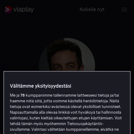
Kokeile nyt
Välitämme yksityisyydestäsi
Me ja
78
kumppanimme tallennamme laitteeseesi tietoja ja/tai
haemme niitä siitä, jotta voimme käsitellä henkilötietoja. Näitä
B.J. Novak
tietoja ovat esimerkiksi evästeissä olevat yksilölliset tunnisteet.
Napsauttamalla alla olevaa linkkiä voit hyväksyä tai hallinnoida
valintojasi, kuten kieltää oikeutettujen etujen käyttämisen. Voit
Näyttelijä
Ohjaaja
Tuotannonjohtaja
Vieras
Ääni
tehdä tämän myös myöhemmin Tietosuojakäytäntö-
sivullamme. Valintasi välitetään kumppaneillemme, eivätkä ne