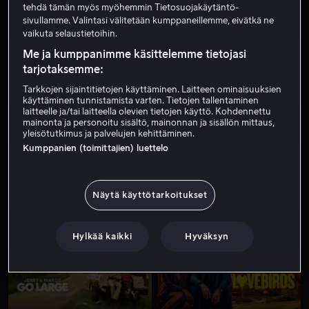
tehdä tämän myös myöhemmin Tietosuojakäytäntö-
sivullamme. Valintasi välitetään kumppaneillemme, eivätkä ne
vaikuta selaustietoihin.
Me ja kumppanimme käsittelemme tietojasi
tarjotaksemme:
Tarkkojen sijaintitietojen käyttäminen. Laitteen ominaisuuksien
käyttäminen tunnistamista varten. Tietojen tallentaminen
laitteelle ja/tai laitteella olevien tietojen käyttö. Kohdennettu
Ale
Alk. 4,99 €
mainonta ja personoitu sisältö, mainonnan ja sisällön mittaus,
yleisötutkimus ja palvelujen kehittäminen.
Kumppanien (toimittajien) luettelo
Näytä käyttötarkoitukset
Alk. 2,99 €
Hylkää kaikki
Hyväksyn