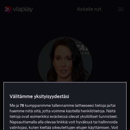
Kokeile nyt
Välitämme yksityisyydestäsi
Anna Camp
Me ja
78
kumppanimme tallennamme laitteeseesi tietoja ja/tai
haemme niitä siitä, jotta voimme käsitellä henkilötietoja. Näitä
tietoja ovat esimerkiksi evästeissä olevat yksilölliset tunnisteet.
Näyttelijä
Vieras
Napsauttamalla alla olevaa linkkiä voit hyväksyä tai hallinnoida
valintojasi, kuten kieltää oikeutettujen etujen käyttämisen. Voit