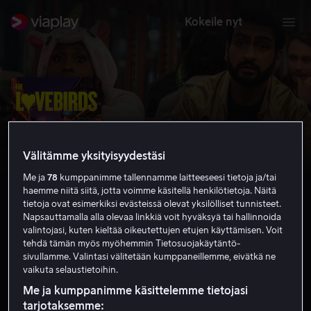
Kokeile nyt
Välitämme yksityisyydestäsi
Me ja
78
kumppanimme tallennamme laitteeseesi tietoja ja/tai
haemme niitä siitä, jotta voimme käsitellä henkilötietoja. Näitä
tietoja ovat esimerkiksi evästeissä olevat yksilölliset tunnisteet.
Napsauttamalla alla olevaa linkkiä voit hyväksyä tai hallinnoida
valintojasi, kuten kieltää oikeutettujen etujen käyttämisen. Voit
The Lovebirds
tehdä tämän myös myöhemmin Tietosuojakäytäntö-
sivullamme. Valintasi välitetään kumppaneillemme, eivätkä ne
vaikuta selaustietoihin.
6.1
Komedia
Toiminta
2020
1 h 22 min
K-12
Me ja kumppanimme käsittelemme tietojasi
HD
tarjotaksemme: