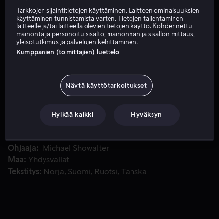
Tarkkojen sijaintitietojen käyttäminen. Laitteen ominaisuuksien
käyttäminen tunnistamista varten. Tietojen tallentaminen
laitteelle ja/tai laitteella olevien tietojen käyttö. Kohdennettu
Vuokraa 3,99 €
mainonta ja personoitu sisältö, mainonnan ja sisällön mittaus,
yleisötutkimus ja palvelujen kehittäminen.
Osta 10,99 €
Kumppanien (toimittajien) luettelo
Pariskunta kokee ratkaisevan hetken suhteessaan, kun he 
Pariskunta kokee ratkaisevan hetken suhteessaan, kun
Näytä käyttötarkoitukset
he sotkeutuvat tahattomasti murhamysteeriin.
Hylkää kaikki
Hyväksyn
Pääosissa
Kumail Nanjiani
Issa Rae
Paul Sparks
Anna
Camp
Kyle Bornheimer
Näytä lisää
Ohjaaja
Michael Showalter
Maa
Yhdysvallat
Tekstitys
Norja
Suomi
Ruotsi
Tanska