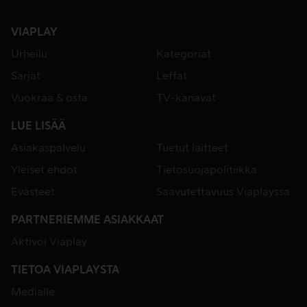
VIAPLAY
Urheilu
Kategoriat
Sarjat
Leffat
Vuokraa & osta
TV-kanavat
LUE LISÄÄ
Asiakaspalvelu
Tuetut laitteet
Yleiset ehdot
Tietosuojapolitiikka
Evästeet
Saavutettavuus Viaplayssa
PARTNERIEMME ASIAKKAAT
Aktivoi Viaplay
TIETOA VIAPLAYSTA
Medialle