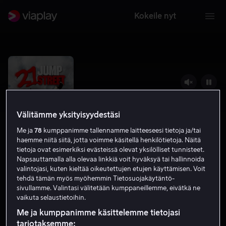
Kokeile nyt
Välitämme yksityisyydestäsi
Me ja
78
kumppanimme tallennamme laitteeseesi tietoja ja/tai
haemme niitä siitä, jotta voimme käsitellä henkilötietoja. Näitä
tietoja ovat esimerkiksi evästeissä olevat yksilölliset tunnisteet.
Napsauttamalla alla olevaa linkkiä voit hyväksyä tai hallinnoida
valintojasi, kuten kieltää oikeutettujen etujen käyttämisen. Voit
21 Jump Street
tehdä tämän myös myöhemmin Tietosuojakäytäntö-
sivullamme. Valintasi välitetään kumppaneillemme, eivätkä ne
7.2
Komedia
Rikoselokuvat
2012
1 h 45 min
vaikuta selaustietoihin.
K-16
Me ja kumppanimme käsittelemme tietojasi
HD
tarjotaksemme: