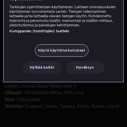
Tarkkojen sijaintitietojen käyttäminen. Laitteen ominaisuuksien
käyttäminen tunnistamista varten. Tietojen tallentaminen
Tilaa nyt
laitteelle ja/tai laitteella olevien tietojen käyttö. Kohdennettu
mainonta ja personoitu sisältö, mainonnan ja sisällön mittaus,
yleisötutkimus ja palvelujen kehittäminen.
Katso traileri
Kumppanien (toimittajien) luettelo
Kaksi valepukuista poliisia, Schmidt ja Jenko, soluttautuv
Kaksi valepukuista poliisia, Schmidt ja Jenko,
Näytä käyttötarkoitukset
soluttautuvat lukioon hajoittaakseen huumeita myyvän
organisaation.
Hylkää kaikki
Hyväksyn
Pääosissa
Jonah Hill
Channing Tatum
Ice Cube
Brie
Larson
Johnny Depp
Näytä lisää
Ohjaaja
Christopher Miller
Phil Lord
Maa
Yhdysvallat
Tekstitys
Englanti
Suomi
Tanska
Norja
Ruotsi
Islanti