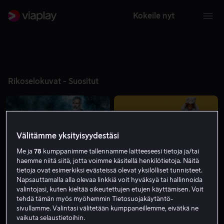
Kokeile nyt
Rikoselokuvat - Suositut
Välitämme yksityisyydestäsi
Me ja
78
kumppanimme tallennamme laitteeseesi tietoja ja/tai
haemme niitä siitä, jotta voimme käsitellä henkilötietoja. Näitä
Vain meillä
Vain meillä
tietoja ovat esimerkiksi evästeissä olevat yksilölliset tunnisteet.
Napsauttamalla alla olevaa linkkiä voit hyväksyä tai hallinnoida
valintojasi, kuten kieltää oikeutettujen etujen käyttämisen. Voit
tehdä tämän myös myöhemmin Tietosuojakäytäntö-
sivullamme. Valintasi välitetään kumppaneillemme, eivätkä ne
vaikuta selaustietoihin.