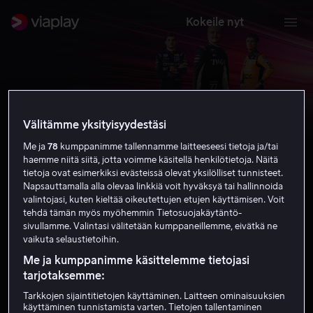
Kokeile nyt
Välitämme yksityisyydestäsi
Me ja
78
kumppanimme tallennamme laitteeseesi tietoja ja/tai
haemme niitä siitä, jotta voimme käsitellä henkilötietoja. Näitä
Formula 1
tietoja ovat esimerkiksi evästeissä olevat yksilölliset tunnisteet.
Napsauttamalla alla olevaa linkkiä voit hyväksyä tai hallinnoida
valintojasi, kuten kieltää oikeutettujen etujen käyttämisen. Voit
Tilaa nyt
tehdä tämän myös myöhemmin Tietosuojakäytäntö-
sivullamme. Valintasi välitetään kumppaneillemme, eivätkä ne
vaikuta selaustietoihin.
Me ja kumppanimme käsittelemme tietojasi
tarjotaksemme:
Tarkkojen sijaintitietojen käyttäminen. Laitteen ominaisuuksien
käyttäminen tunnistamista varten. Tietojen tallentaminen