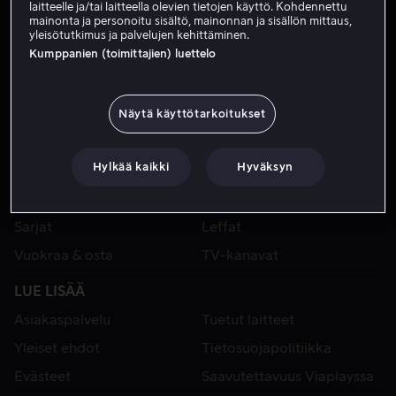
laitteelle ja/tai laitteella olevien tietojen käyttö. Kohdennettu
mainonta ja personoitu sisältö, mainonnan ja sisällön mittaus,
yleisötutkimus ja palvelujen kehittäminen.
Kumppanien (toimittajien) luettelo
Näytä käyttötarkoitukset
Hylkää kaikki
Hyväksyn
VIAPLAY
Urheilu
Kategoriat
Sarjat
Leffat
Vuokraa & osta
TV-kanavat
LUE LISÄÄ
Asiakaspalvelu
Tuetut laitteet
Yleiset ehdot
Tietosuojapolitiikka
Evästeet
Saavutettavuus Viaplayssa