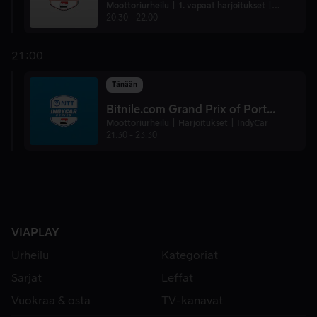
Moottoriurheilu
1. vapaat harjoitukset
Indy NXT
20.30
-
22.00
21:00
Tänään
Bitnile.com Grand Prix of Portland
Moottoriurheilu
Harjoitukset
IndyCar
21.30
-
23.30
VIAPLAY
Urheilu
Kategoriat
Sarjat
Leffat
Vuokraa & osta
TV-kanavat