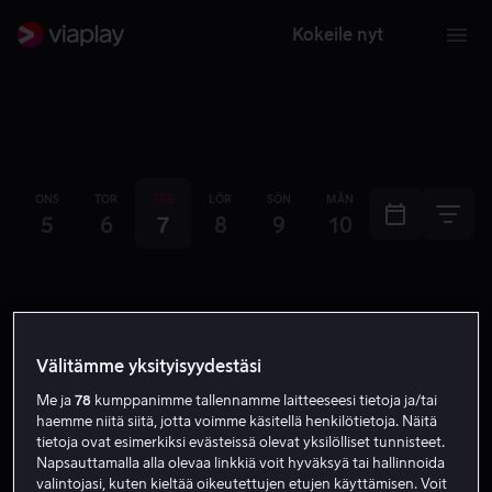
Kokeile nyt
ONS
TOR
FRE
LÖR
SÖN
MÅN
TIS
ONS
5
6
7
8
9
10
11
12
08:00
Välitämme yksityisyydestäsi
Tänään
Me ja
78
kumppanimme tallennamme laitteeseesi tietoja ja/tai
haemme niitä siitä, jotta voimme käsitellä henkilötietoja. Näitä
Britannian Grand Prix
tietoja ovat esimerkiksi evästeissä olevat yksilölliset tunnisteet.
Moottoriurheilu
1. vapaat harjoitukset
Moto3
Napsauttamalla alla olevaa linkkiä voit hyväksyä tai hallinnoida
08.55
-
10.15
valintojasi, kuten kieltää oikeutettujen etujen käyttämisen. Voit