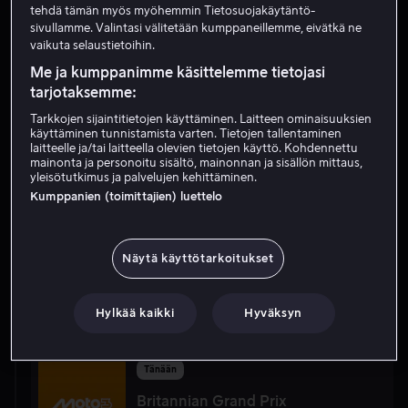
tehdä tämän myös myöhemmin Tietosuojakäytäntö-
09:00
sivullamme. Valintasi välitetään kumppaneillemme, eivätkä ne
vaikuta selaustietoihin.
Tänään
Me ja kumppanimme käsittelemme tietojasi
tarjotaksemme:
Britannian Grand Prix
Moottoriurheilu
1. vapaat harjoitukset
Moto2
Tarkkojen sijaintitietojen käyttäminen. Laitteen ominaisuuksien
09.45
-
11.05
käyttäminen tunnistamista varten. Tietojen tallentaminen
laitteelle ja/tai laitteella olevien tietojen käyttö. Kohdennettu
mainonta ja personoitu sisältö, mainonnan ja sisällön mittaus,
yleisötutkimus ja palvelujen kehittäminen.
10:00
Kumppanien (toimittajien) luettelo
Tänään
Britannian Grand Prix
Näytä käyttötarkoitukset
Moottoriurheilu
1. vapaat harjoitukset
MotoGP
10.35
-
12.10
Hylkää kaikki
Hyväksyn
13:00
Tänään
Britannian Grand Prix