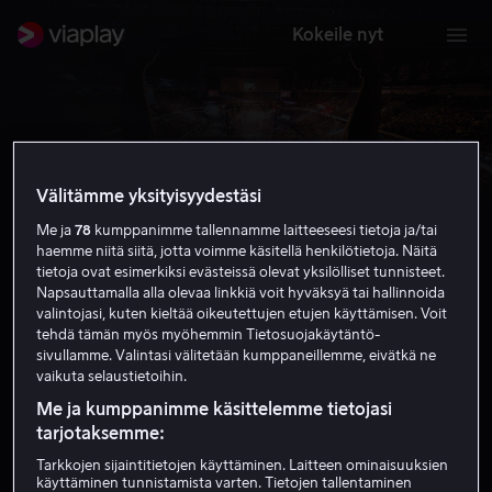
Kokeile nyt
Välitämme yksityisyydestäsi
Me ja
78
kumppanimme tallennamme laitteeseesi tietoja ja/tai
haemme niitä siitä, jotta voimme käsitellä henkilötietoja. Näitä
UFC
tietoja ovat esimerkiksi evästeissä olevat yksilölliset tunnisteet.
Napsauttamalla alla olevaa linkkiä voit hyväksyä tai hallinnoida
valintojasi, kuten kieltää oikeutettujen etujen käyttämisen. Voit
Tilaa nyt
tehdä tämän myös myöhemmin Tietosuojakäytäntö-
sivullamme. Valintasi välitetään kumppaneillemme, eivätkä ne
vaikuta selaustietoihin.
Me ja kumppanimme käsittelemme tietojasi
tarjotaksemme:
Tarkkojen sijaintitietojen käyttäminen. Laitteen ominaisuuksien
käyttäminen tunnistamista varten. Tietojen tallentaminen