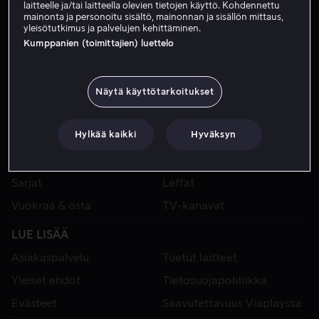
laitteelle ja/tai laitteella olevien tietojen käyttö. Kohdennettu
mainonta ja personoitu sisältö, mainonnan ja sisällön mittaus,
yleisötutkimus ja palvelujen kehittäminen.
Kumppanien (toimittajien) luettelo
Näytä käyttötarkoitukset
Hylkää kaikki
Hyväksyn
VIAPLAY
Urheilu
Kategoriat
Sarjat
Leffat
Vuokraa & osta
TV-kanavat
LUE LISÄÄ
Asiakaspalvelu
Tuetut laitteet
Yleiset ehdot
Tietosuojapolitiikka
Evästeet
Saavutettavuus Viaplayssa