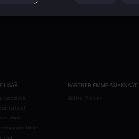
E LISÄÄ
PARTNERIEMME ASIAKKAAT
iakaspalvelu
Aktivoi Viaplay
tut laitteet
iset ehdot
tosuojapolitiikka
ästeet