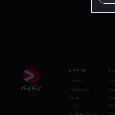
VIAPLAY
LU
Urheilu
As
Kategoriat
Tue
Sarjat
Yle
Leffat
Tie
Vuokraa & osta
Ev