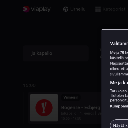
Urheilu
Kategoriat
Välitämm
TIS
ONS
Me ja
78
ku
Jalkapallo
4
5
käsitellä h
Napsauttama
oikeutett
sivullamme
Me ja k
15:00
Tarkkojen 
Tietojen ta
Viimeisin
personoitu
Kumppanien
Bogense - Esbjerg
Jalkapallo
1. kierros
Betano Pokalen
15.55
-
17.50
Näytä k