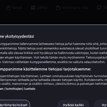
Sarjat
Leffat
Vuokraa & osta
T
e yksityisyydestäsi
TOR
FRE
LÖR
SÖN
MÅN
TIS
ONS
TOR
FRE
mppanimme tallennamme laitteeseesi tietoja ja/tai haemme niitä siitä, jott
6
7
8
9
10
11
12
13
1
enkilötietoja. Näitä tietoja ovat esimerkiksi evästeissä olevat yksilölliset tunn
lla alla olevaa linkkiä voit hyväksyä tai hallinnoida valintojasi, kuten kielt
ujen etujen käyttämisen. Voit tehdä tämän myös myöhemmin Tietosuojakäy
. Valintasi välitetään kumppaneillemme, eivätkä ne vaikuta selaustietoihin.
umppanimme käsittelemme tietojasi tarjotaksemme:
sijaintitietojen käyttäminen. Laitteen ominaisuuksien käyttäminen tunnistam
llentaminen laitteelle ja/tai laitteella olevien tietojen käyttö. Kohdennettu 
Viimeisin
 sisältö, mainonnan ja sisällön mittaus, yleisötutkimus ja palvelujen kehittä
 (toimittajien) luettelo
Næstved Boldklub - Hvidovre IF
Jalkapallo
1. kierros
Betano Pokalen
15.55
-
18.30
äyttötarkoitukset
Hylkää kaikki
Hy