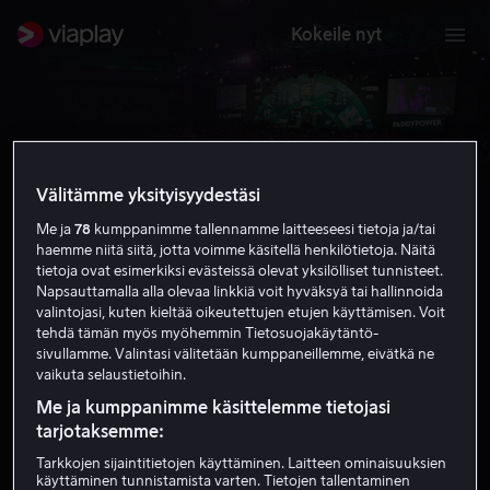
Kokeile nyt
Välitämme yksityisyydestäsi
Me ja
78
kumppanimme tallennamme laitteeseesi tietoja ja/tai
haemme niitä siitä, jotta voimme käsitellä henkilötietoja. Näitä
PDC Darts
tietoja ovat esimerkiksi evästeissä olevat yksilölliset tunnisteet.
Napsauttamalla alla olevaa linkkiä voit hyväksyä tai hallinnoida
valintojasi, kuten kieltää oikeutettujen etujen käyttämisen. Voit
Tilaa nyt
tehdä tämän myös myöhemmin Tietosuojakäytäntö-
sivullamme. Valintasi välitetään kumppaneillemme, eivätkä ne
vaikuta selaustietoihin.
Me ja kumppanimme käsittelemme tietojasi
tarjotaksemme:
Tarkkojen sijaintitietojen käyttäminen. Laitteen ominaisuuksien
käyttäminen tunnistamista varten. Tietojen tallentaminen