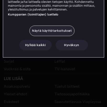
laitteelle ja/tai laitteella olevien tietojen käyttö. Kohdennettu
mainonta ja personoitu sisältö, mainonnan ja sisällön mittaus,
yleisötutkimus ja palvelujen kehittäminen.
Kumppanien (toimittajien) luettelo
Näytä käyttötarkoitukset
Hylkää kaikki
Hyväksyn
VIAPLAY
Urheilu
Kategoriat
Sarjat
Leffat
Vuokraa & osta
TV-kanavat
LUE LISÄÄ
Asiakaspalvelu
Tuetut laitteet
Yleiset ehdot
Tietosuojapolitiikka
Evästeet
Saavutettavuus Viaplayssa