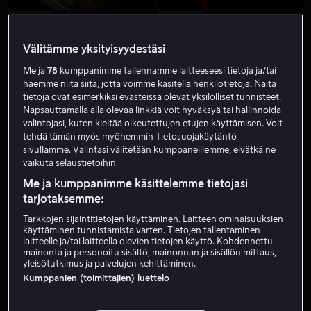
Alk. 4,99 €
Alk. 4,99 €
Välitämme yksityisyydestäsi
Me ja
78
kumppanimme tallennamme laitteeseesi tietoja ja/tai
haemme niitä siitä, jotta voimme käsitellä henkilötietoja. Näitä
tietoja ovat esimerkiksi evästeissä olevat yksilölliset tunnisteet.
Napsauttamalla alla olevaa linkkiä voit hyväksyä tai hallinnoida
valintojasi, kuten kieltää oikeutettujen etujen käyttämisen. Voit
Ale
Alk. 4,99 €
tehdä tämän myös myöhemmin Tietosuojakäytäntö-
sivullamme. Valintasi välitetään kumppaneillemme, eivätkä ne
vaikuta selaustietoihin.
Me ja kumppanimme käsittelemme tietojasi
tarjotaksemme:
Tarkkojen sijaintitietojen käyttäminen. Laitteen ominaisuuksien
käyttäminen tunnistamista varten. Tietojen tallentaminen
Alk. 3,99 €
Alk. 3,99 €
laitteelle ja/tai laitteella olevien tietojen käyttö. Kohdennettu
mainonta ja personoitu sisältö, mainonnan ja sisällön mittaus,
yleisötutkimus ja palvelujen kehittäminen.
Kumppanien (toimittajien) luettelo