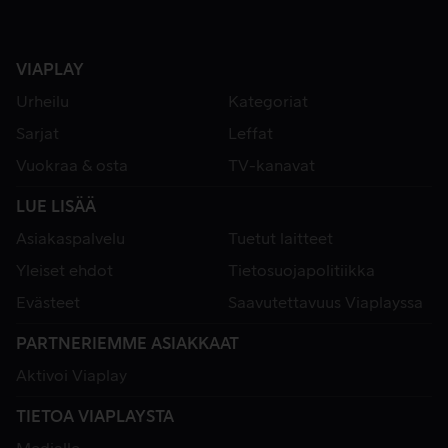
VIAPLAY
Urheilu
Kategoriat
Sarjat
Leffat
Vuokraa & osta
TV-kanavat
LUE LISÄÄ
Asiakaspalvelu
Tuetut laitteet
Yleiset ehdot
Tietosuojapolitiikka
Evästeet
Saavutettavuus Viaplayssa
PARTNERIEMME ASIAKKAAT
Aktivoi Viaplay
TIETOA VIAPLAYSTA