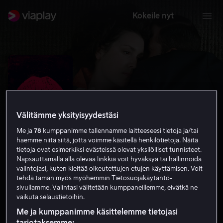
Kokeile nyt
Välitämme yksityisyydestäsi
Me ja
78
kumppanimme tallennamme laitteeseesi tietoja ja/tai
haemme niitä siitä, jotta voimme käsitellä henkilötietoja. Näitä
tietoja ovat esimerkiksi evästeissä olevat yksilölliset tunnisteet.
Napsauttamalla alla olevaa linkkiä voit hyväksyä tai hallinnoida
valintojasi, kuten kieltää oikeutettujen etujen käyttämisen. Voit
XX
tehdä tämän myös myöhemmin Tietosuojakäytäntö-
sivullamme. Valintasi välitetään kumppaneillemme, eivätkä ne
4.6
Kauhu
2017
1 h 17 min
K-16
vaikuta selaustietoihin.
HD
Me ja kumppanimme käsittelemme tietojasi
tarjotaksemme: