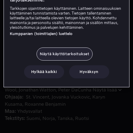
Tarkkojen sijaintitietojen käyttäminen. Laitteen ominaisuuksien
Vuokraa 3,99 €
käyttäminen tunnistamista varten. Tietojen tallentaminen
laitteelle ja/tai laitteella olevien tietojen käyttö. Kohdennettu
Katso traileri
mainonta ja personoitu sisältö, mainonnan ja sisällön mittaus,
yleisötutkimus ja palvelujen kehittäminen.
Kumppanien (toimittajien) luettelo
XX on kauhuantologia, jonka neljän synkän tarinan ohjaaja
XX on kauhuantologia, jonka neljän synkän tarinan
ohjaaja-käsikirjoittajina ovat toimineet lahjakkaat
Näytä käyttötarkoitukset
naiset: Annie Clark debytoi ohjaajana
”Syntymäpäiväjuhlat” -tarinallaan, Karyn Kusama
Hylkää kaikki
Hyväksyn
pelottaa ”Hänen ainoa elävä poikansa” -
kauhistuksellaan, Roxanne Benjamin huudattaa yleisöä
Pääosissa
Natalie Brown
Melanie Lynskey
Breeda
”Älä putoa” -pelotuksellaan ja Jovanka Vuckovic
Wool
Jonathan Watton
Peter DaCunha
Näytä lisää
uskaltautuu avaamaan ”Laatikon”.
Ohjaaja
St. Vincent
Jovanka Vuckovic
Karyn
Kusama
Roxanne Benjamin
Maa
Yhdysvallat
Tekstitys
Suomi
Norja
Tanska
Ruotsi