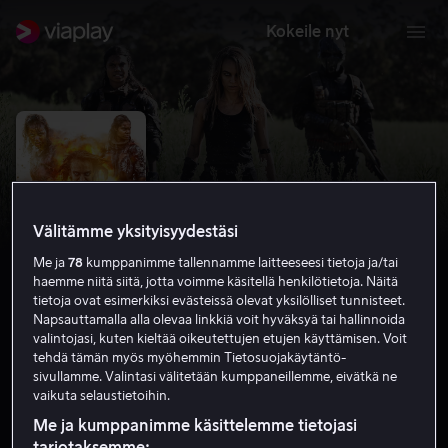
Kokeile nyt
Välitämme yksityisyydestäsi
Me ja
78
kumppanimme tallennamme laitteeseesi tietoja ja/tai
haemme niitä siitä, jotta voimme käsitellä henkilötietoja. Näitä
tietoja ovat esimerkiksi evästeissä olevat yksilölliset tunnisteet.
Napsauttamalla alla olevaa linkkiä voit hyväksyä tai hallinnoida
valintojasi, kuten kieltää oikeutettujen etujen käyttämisen. Voit
Wyrmwood: Apocalypse
tehdä tämän myös myöhemmin Tietosuojakäytäntö-
sivullamme. Valintasi välitetään kumppaneillemme, eivätkä ne
5.5
Kauhu
Toiminta
2021
1 h 24 min
K-16
vaikuta selaustietoihin.
HD
Me ja kumppanimme käsittelemme tietojasi
tarjotaksemme: