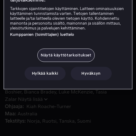
Tarkkojen sijaintitietojen käyttäminen. Laitteen ominaisuuksien
Vuokraa 4,99 €
käyttäminen tunnistamista varten. Tietojen tallentaminen
laitteelle ja/tai laitteella olevien tietojen käyttö. Kohdennettu
Osta 13,99 €
mainonta ja personoitu sisältö, mainonnan ja sisällön mittaus,
yleisötutkimus ja palvelujen kehittäminen.
Kumppanien (toimittajien) luettelo
Zombien valloittamilla Australian takamailla asuva sotilas
Zombien valloittamilla Australian takamailla asuva
sotilas Rhys on omistanut elämänsä selviytyneiden
Näytä käyttötarkoitukset
pelastamiseen ja toimittamiseen sairaalaan toivoen, että
parannuskeino pian löytyisi.
Hylkää kaikki
Hyväksyn
Pääosissa
Shantae Barnes-Cowan
Nicholas
Boshier
Bianca Bradey
Luke McKenzie
Tasia
Zalar
Näytä lisää
Ohjaaja
Kiah Roache-Turner
Maa
Australia
Tekstitys
Norja
Ruotsi
Tanska
Suomi