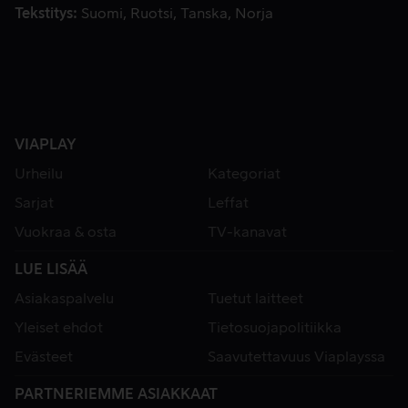
Tekstitys
Suomi
Ruotsi
Tanska
Norja
VIAPLAY
Urheilu
Kategoriat
Sarjat
Leffat
Vuokraa & osta
TV-kanavat
LUE LISÄÄ
Asiakaspalvelu
Tuetut laitteet
Yleiset ehdot
Tietosuojapolitiikka
Evästeet
Saavutettavuus Viaplayssa
PARTNERIEMME ASIAKKAAT