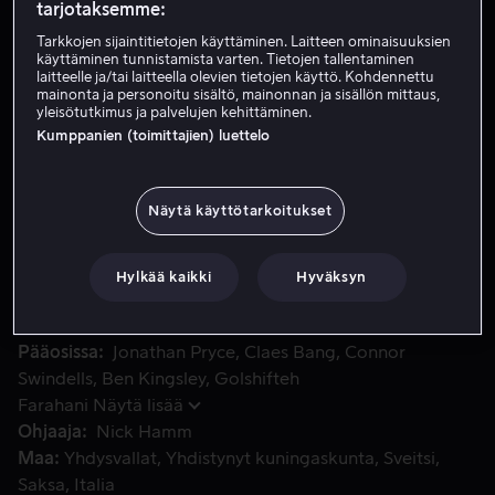
tarjotaksemme:
Vuokraa 4,99 €
Tarkkojen sijaintitietojen käyttäminen. Laitteen ominaisuuksien
käyttäminen tunnistamista varten. Tietojen tallentaminen
Osta 10,99 €
laitteelle ja/tai laitteella olevien tietojen käyttö. Kohdennettu
mainonta ja personoitu sisältö, mainonnan ja sisällön mittaus,
yleisötutkimus ja palvelujen kehittäminen.
Katso traileri
Kumppanien (toimittajien) luettelo
Vuonna 1307 Itävallan joukot sortavat Sveitsin kansaa. Wilh
Vuonna 1307 Itävallan joukot sortavat Sveitsin kansaa.
Näytä käyttötarkoitukset
Wilhelm Tell oli vannonut lopettavansa väkivallan käytön
ristiretkien jälkeen, mutta liittyy kuitenkin vastarintaan
Hylkää kaikki
Hyväksyn
lopettaakseen verenvuodatuksen.
Pääosissa
Jonathan Pryce
Claes Bang
Connor
Swindells
Ben Kingsley
Golshifteh
Farahani
Näytä lisää
Ohjaaja
Nick Hamm
Maa
Yhdysvallat
Yhdistynyt kuningaskunta
Sveitsi
Saksa
Italia