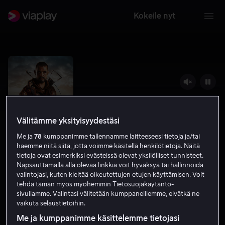
Kokeile nyt
Välitämme yksityisyydestäsi
Me ja
78
kumppanimme tallennamme laitteeseesi tietoja ja/tai
haemme niitä siitä, jotta voimme käsitellä henkilötietoja. Näitä
tietoja ovat esimerkiksi evästeissä olevat yksilölliset tunnisteet.
Napsauttamalla alla olevaa linkkiä voit hyväksyä tai hallinnoida
valintojasi, kuten kieltää oikeutettujen etujen käyttämisen. Voit
William Tell
tehdä tämän myös myöhemmin Tietosuojakäytäntö-
sivullamme. Valintasi välitetään kumppaneillemme, eivätkä ne
5.7
Draama
Toiminta
2024
2 h 7 min
K-16
vaikuta selaustietoihin.
UHD
Me ja kumppanimme käsittelemme tietojasi