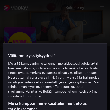
Kokeile nyt
Välitämme yksityisyydestäsi
Me ja
78
kumppanimme tallennamme laitteeseesi tietoja ja/tai
haemme niitä siitä, jotta voimme käsitellä henkilötietoja. Näitä
tietoja ovat esimerkiksi evästeissä olevat yksilölliset tunnisteet.
Napsauttamalla alla olevaa linkkiä voit hyväksyä tai hallinnoida
valintojasi, kuten kieltää oikeutettujen etujen käyttämisen. Voit
Welcome To Acapulco
tehdä tämän myös myöhemmin Tietosuojakäytäntö-
sivullamme. Valintasi välitetään kumppaneillemme, eivätkä ne
4.2
Komedia
Jännitys
2018
1 h 24 min
12
vaikuta selaustietoihin.
HD
Me ja kumppanimme käsittelemme tietojasi
tarjotaksemme: