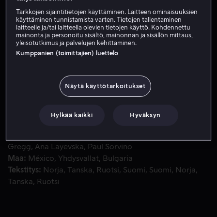
Tarkkojen sijaintitietojen käyttäminen. Laitteen ominaisuuksien
Vuokraa 3,99 €
käyttäminen tunnistamista varten. Tietojen tallentaminen
laitteelle ja/tai laitteella olevien tietojen käyttö. Kohdennettu
Osta 9,99 €
mainonta ja personoitu sisältö, mainonnan ja sisällön mittaus,
yleisötutkimus ja palvelujen kehittäminen.
Kumppanien (toimittajien) luettelo
Matt Boothilla on mahdollisuus pelastaa uransa esittelem
Matt Boothilla on mahdollisuus pelastaa uransa
esittelemällä isoimman projektinsa New Mexicossa.
Näytä käyttötarkoitukset
Mutta juotuaan hieman liikaa lentokentällä, hän päätyy
Meksikoon.
Hylkää kaikki
Hyväksyn
Pääosissa
William Baldwin
Michael Madsen
Bradley
Gregg
Ana Layevska
Paul Sorvino
Maa
México
Yhdysvallat
Bulgaria
Tekstitys
Norja
Tanska
Ruotsi
Suomi
Suomi
Norja
Tanska
Ruotsi