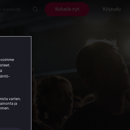
V-kanavat
Kokeile nyt
Kirjaudu
a voimme
isteet.
ää
täntö-
ista varten.
mainonta ja
minen.