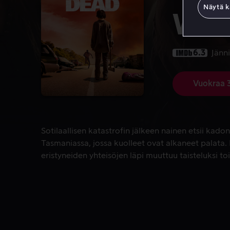
Näytä k
We 
6.3
Jänni
Vuokraa 
Sotilaallisen katastrofin jälkeen nainen etsii kad
Sotilaallisen katastrofin jälkeen nainen etsii kad
Tasmaniassa, jossa kuolleet ovat alkaneet palata
eristyneiden yhteisöjen läpi muuttuu taisteluksi toi