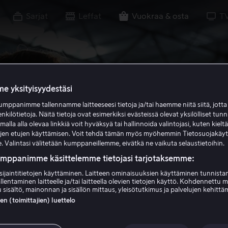
Sarjat
Leffat
Vuokraa & osta
T
e yksityisyydestäsi
mppanimme tallennamme laitteeseesi tietoja ja/tai haemme niitä siitä, jott
enkilötietoja. Näitä tietoja ovat esimerkiksi evästeissä olevat yksilölliset tunn
lla alla olevaa linkkiä voit hyväksyä tai hallinnoida valintojasi, kuten kielt
ujen etujen käyttämisen. Voit tehdä tämän myös myöhemmin Tietosuojakäy
. Valintasi välitetään kumppaneillemme, eivätkä ne vaikuta selaustietoihin.
umppanimme käsittelemme tietojasi tarjotaksemme:
sijaintitietojen käyttäminen. Laitteen ominaisuuksien käyttäminen tunnistam
llentaminen laitteelle ja/tai laitteella olevien tietojen käyttö. Kohdennettu 
 sisältö, mainonnan ja sisällön mittaus, yleisötutkimus ja palvelujen kehittä
 (toimittajien) luettelo