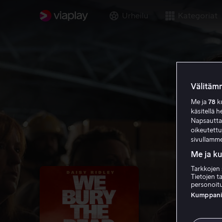
Urheilu
Kategoriat
Välitämm
Me ja
78
ku
käsitellä h
Napsauttama
oikeutett
sivullamme
Me ja k
Tarkkojen 
Tietojen ta
personoitu
Kumppanien