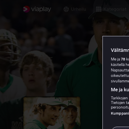
Urheilu
Kategoriat
Välitämm
Me ja
78
ku
käsitellä h
Napsauttama
oikeutett
sivullamme
Me ja k
Tarkkojen 
Tietojen ta
personoitu
Kumppanien