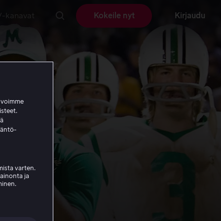
V-kanavat
Kokeile nyt
Kirjaudu
a voimme
isteet.
ää
täntö-
ista varten.
mainonta ja
minen.