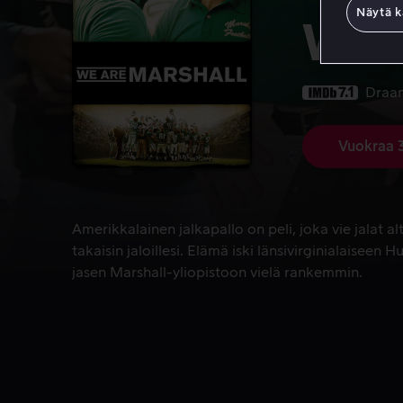
Näytä k
We 
7.1
Draa
Vuokraa 
Amerikkalainen jalkapallo on peli, joka vie jalat al
Amerikkalainen jalkapallo on peli, joka vie jalat al
takaisin jaloillesi. Elämä iski länsivirginialaiseen
jasen Marshall-yliopistoon vielä rankemmin.