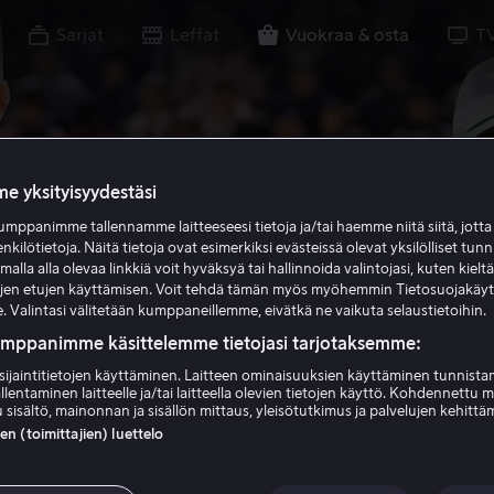
Sarjat
Leffat
Vuokraa & osta
T
e yksityisyydestäsi
mppanimme tallennamme laitteeseesi tietoja ja/tai haemme niitä siitä, jott
enkilötietoja. Näitä tietoja ovat esimerkiksi evästeissä olevat yksilölliset tunn
lla alla olevaa linkkiä voit hyväksyä tai hallinnoida valintojasi, kuten kielt
ujen etujen käyttämisen. Voit tehdä tämän myös myöhemmin Tietosuojakäy
. Valintasi välitetään kumppaneillemme, eivätkä ne vaikuta selaustietoihin.
umppanimme käsittelemme tietojasi tarjotaksemme:
sijaintitietojen käyttäminen. Laitteen ominaisuuksien käyttäminen tunnistam
llentaminen laitteelle ja/tai laitteella olevien tietojen käyttö. Kohdennettu 
 sisältö, mainonnan ja sisällön mittaus, yleisötutkimus ja palvelujen kehittä
 (toimittajien) luettelo