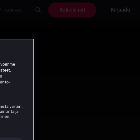
V-kanavat
Kokeile nyt
Kirjaudu
a voimme
isteet.
ää
täntö-
ista varten.
mainonta ja
minen.