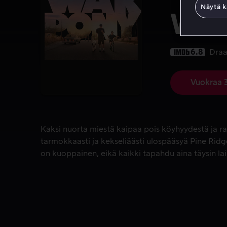
Näytä k
War
6.8
Dra
Vuokraa 
Kaksi nuorta miestä kaipaa pois köyhyydestä ja rajo
Kaksi nuorta miestä kaipaa pois köyhyydestä ja rajo
tarmokkaasti ja kekseliäästi ulospääsyä Pine Ridg
on kuoppainen, eikä kaikki tapahdu aina täysin lain