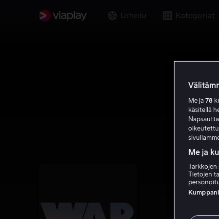
Urheilu
Kategoriat
Välitämm
Me ja
78
ku
käsitellä h
Napsauttama
oikeutett
sivullamme
Me ja k
Tarkkojen 
Tietojen ta
personoitu
Kumppanien