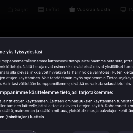
Sarjat
Leffat
Vuokraa & osta
T
e yksityisyydestäsi
mppanimme tallennamme laitteeseesi tietoja ja/tai haemme niitä siitä, jott
enkilötietoja. Näitä tietoja ovat esimerkiksi evästeissä olevat yksilölliset tunn
lla alla olevaa linkkiä voit hyväksyä tai hallinnoida valintojasi, kuten kielt
ujen etujen käyttämisen. Voit tehdä tämän myös myöhemmin Tietosuojakäy
. Valintasi välitetään kumppaneillemme, eivätkä ne vaikuta selaustietoihin.
umppanimme käsittelemme tietojasi tarjotaksemme:
sijaintitietojen käyttäminen. Laitteen ominaisuuksien käyttäminen tunnistam
llentaminen laitteelle ja/tai laitteella olevien tietojen käyttö. Kohdennettu 
 sisältö, mainonnan ja sisällön mittaus, yleisötutkimus ja palvelujen kehittä
 (toimittajien) luettelo