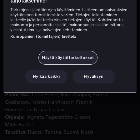
tarjotaksemme:
Tarkkojen sijaintitietojen käyttäminen. Laitteen ominaisuuksien
käyttäminen tunnistamista varten. Tietojen tallentaminen
Vuokraa 4,99 €
laitteelle ja/tai laitteella olevien tietojen käyttö. Kohdennettu
mainonta ja personoitu sisältö, mainonnan ja sisällön mittaus,
Osta 10,99 €
yleisötutkimus ja palvelujen kehittäminen.
Kumppanien (toimittajien) luettelo
Kuoro esiintyy Ystadissa, mutta konsertin jälkeen yksi kuoro
Kuoro esiintyy Ystadissa, mutta konsertin jälkeen yksi
Näytä käyttötarkoitukset
kuoron jäsenistä katoaa. Aluksi näyttää siltä, että hän on
lähtenyt omasta vapaasta tahdostaan, mutta poliisi
Hylkää kaikki
Hyväksyn
löytää pian vihjeitä päinvastaisesta.
Pääosissa
Lena Endre
Nina Zanjani
Sverrir
Gudnason
Krister Henriksson
Fredrik
Gunnarsson
Näytä lisää
Ohjaaja
Agneta Fagerström-Olsson
Maa
Ruotsi
Tekstitys
Ruotsi
Tanska
Suomi
Norja