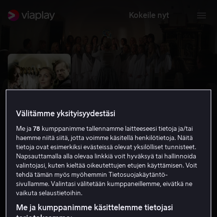
Kokeile nyt
Välitämme yksityisyydestäsi
Me ja
78
kumppanimme tallennamme laitteeseesi tietoja ja/tai
haemme niitä siitä, jotta voimme käsitellä henkilötietoja. Näitä
tietoja ovat esimerkiksi evästeissä olevat yksilölliset tunnisteet.
Napsauttamalla alla olevaa linkkiä voit hyväksyä tai hallinnoida
valintojasi, kuten kieltää oikeutettujen etujen käyttämisen. Voit
Wallander: Kuoleman enkeli
tehdä tämän myös myöhemmin Tietosuojakäytäntö-
sivullamme. Valintasi välitetään kumppaneillemme, eivätkä ne
5.9
Draama
Rikoselokuvat
2009
1 h 28 min
vaikuta selaustietoihin.
K-16
Me ja kumppanimme käsittelemme tietojasi
HD