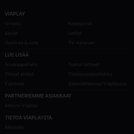
VIAPLAY
Urheilu
Kategoriat
Sarjat
Leffat
Vuokraa & osta
TV-kanavat
LUE LISÄÄ
Asiakaspalvelu
Tuetut laitteet
Yleiset ehdot
Tietosuojapolitiikka
Evästeet
Saavutettavuus Viaplayssa
PARTNERIEMME ASIAKKAAT
Aktivoi Viaplay
TIETOA VIAPLAYSTA
Medialle