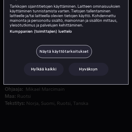
Tarkkojen sijaintitietojen käyttäminen. Laitteen ominaisuuksien
käyttäminen tunnistamista varten. Tietojen tallentaminen
laitteelle ja/tai laitteella olevien tietojen käyttö. Kohdennettu
Vuokraa 4,99 €
mainonta ja personoitu sisältö, mainonnan ja sisällön mittaus,
yleisötutkimus ja palvelujen kehittäminen.
Osta 10,99 €
Kumppanien (toimittajien) luettelo
Mies ja nainen kuolevat kaasuräjähdyksessä ja talo palaa 
Mies ja nainen kuolevat kaasuräjähdyksessä ja talo
Näytä käyttötarkoitukset
palaa poroksi. Tapahtunut todetaan pian tuhopoltoksi.
Hylkää kaikki
Hyväksyn
Pääosissa
Mats Bergman
Fredrik Gunnarson
Nina
Zanjani
Sverrir Gudnason
Lena Endre
Näytä lisää
Ohjaaja
Mikael Marcimain
Maa
Ruotsi
Tekstitys
Norja
Suomi
Ruotsi
Tanska