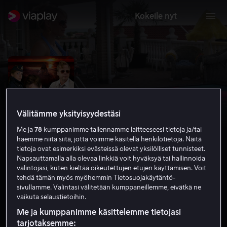
Kokeile nyt
Välitämme yksityisyydestäsi
Me ja
78
kumppanimme tallennamme laitteeseesi tietoja ja/tai
haemme niitä siitä, jotta voimme käsitellä henkilötietoja. Näitä
tietoja ovat esimerkiksi evästeissä olevat yksilölliset tunnisteet.
Napsauttamalla alla olevaa linkkiä voit hyväksyä tai hallinnoida
valintojasi, kuten kieltää oikeutettujen etujen käyttämisen. Voit
Wallander: Haamu
tehdä tämän myös myöhemmin Tietosuojakäytäntö-
sivullamme. Valintasi välitetään kumppaneillemme, eivätkä ne
vaikuta selaustietoihin.
6.0
Rikoselokuvat
Jännitys
2010
1 h 28 min
K-16
Me ja kumppanimme käsittelemme tietojasi
HD
tarjotaksemme: