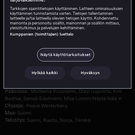
Tarkkojen sijaintitietojen käyttäminen. Laitteen ominaisuuksien
käyttäminen tunnistamista varten. Tietojen tallentaminen
Vuokraa 4,99 €
laitteelle ja/tai laitteella olevien tietojen käyttö. Kohdennettu
mainonta ja personoitu sisältö, mainonnan ja sisällön mittaus,
yleisötutkimus ja palvelujen kehittäminen.
Osta 10,99 €
Kumppanien (toimittajien) luettelo
Hän oli klassisen musiikin tähti. Onnettomuus sai hänet m
Hän oli klassisen musiikin tähti. Onnettomuus sai hänet
Näytä käyttötarkoitukset
miettimään uudelleen. Musiikinopettajana hänestä tuli
nuoren ja päättäväisen oppilaan rakastama. Voiko
Hylkää kaikki
Hyväksyn
rakkaus voittaa egon?
Pääosissa
Matleena Kuusniemi
Olavi Uusivirta
Kim
Bodnia
Samuli Edelmann
Misa Lommi
Näytä lisää
Ohjaaja
Paavo Westerberg
Maa
Suomi
Tekstitys
Suomi
Ruotsi
Norja
Tanska