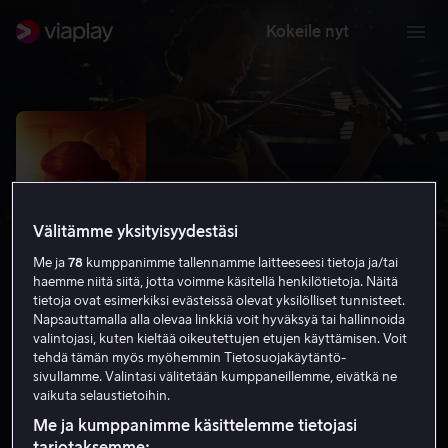
Kokeile nyt
Välitämme yksityisyydestäsi
Me ja
78
kumppanimme tallennamme laitteeseesi tietoja ja/tai
haemme niitä siitä, jotta voimme käsitellä henkilötietoja. Näitä
tietoja ovat esimerkiksi evästeissä olevat yksilölliset tunnisteet.
Napsauttamalla alla olevaa linkkiä voit hyväksyä tai hallinnoida
valintojasi, kuten kieltää oikeutettujen etujen käyttämisen. Voit
Viulisti
tehdä tämän myös myöhemmin Tietosuojakäytäntö-
sivullamme. Valintasi välitetään kumppaneillemme, eivätkä ne
6.0
Draama
Romantiikka
2018
1 h 58 min
vaikuta selaustietoihin.
K-12
Me ja kumppanimme käsittelemme tietojasi
HD
tarjotaksemme: