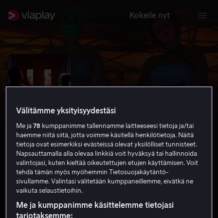
Kokeile nyt
Välitämme yksityisyydestäsi
Me ja
78
kumppanimme tallennamme laitteeseesi tietoja ja/tai
haemme niitä siitä, jotta voimme käsitellä henkilötietoja. Näitä
tietoja ovat esimerkiksi evästeissä olevat yksilölliset tunnisteet.
Napsauttamalla alla olevaa linkkiä voit hyväksyä tai hallinnoida
valintojasi, kuten kieltää oikeutettujen etujen käyttämisen. Voit
Tragedy Girls
tehdä tämän myös myöhemmin Tietosuojakäytäntö-
sivullamme. Valintasi välitetään kumppaneillemme, eivätkä ne
6.0
Komedia
Kauhu
2017
1 h 34 min
K-16
vaikuta selaustietoihin.
HD
Me ja kumppanimme käsittelemme tietojasi
tarjotaksemme: