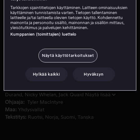
Tarkkojen sijaintitietojen käyttäminen. Laitteen ominaisuuksien
Vuokraa 3,99 €
käyttäminen tunnistamista varten. Tietojen tallentaminen
laitteelle ja/tai laitteella olevien tietojen käyttö. Kohdennettu
Katso traileri
mainonta ja personoitu sisältö, mainonnan ja sisällön mittaus,
yleisötutkimus ja palvelujen kehittäminen.
Kumppanien (toimittajien) luettelo
Sadie ja McKayla, kaksi some-riippuvaista parasta ystävää,
Sadie ja McKayla, kaksi some-riippuvaista parasta
ystävää, haluavat hinnalla millä hyvänsä kuuluisaksi ja
Näytä käyttötarkoitukset
mahdollisimman paljon seuraajia omalle
nettisivustolleen. Tytöt onnistuvat kidnappaamaan
Hylkää kaikki
Hyväksyn
Lowell-nimisen sarjamurhaajan.
Pääosissa
Josh Hutcherson
Brianna Hildebrand
Kevin
Durand
Nicky Whelan
Jack Quaid
Näytä lisää
Ohjaaja
Tyler MacIntyre
Maa
Yhdysvallat
Tekstitys
Ruotsi
Norja
Suomi
Tanska