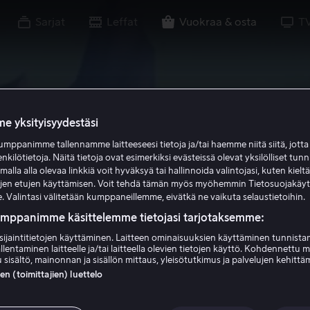
Sarjat
Leffat
Vuokraa & osta
T
e yksityisyydestäsi
mppanimme tallennamme laitteeseesi tietoja ja/tai haemme niitä siitä, jott
enkilötietoja. Näitä tietoja ovat esimerkiksi evästeissä olevat yksilölliset tunn
lla alla olevaa linkkiä voit hyväksyä tai hallinnoida valintojasi, kuten kielt
ujen etujen käyttämisen. Voit tehdä tämän myös myöhemmin Tietosuojakäy
. Valintasi välitetään kumppaneillemme, eivätkä ne vaikuta selaustietoihin.
umppanimme käsittelemme tietojasi tarjotaksemme:
sijaintitietojen käyttäminen. Laitteen ominaisuuksien käyttäminen tunnistam
llentaminen laitteelle ja/tai laitteella olevien tietojen käyttö. Kohdennettu 
 sisältö, mainonnan ja sisällön mittaus, yleisötutkimus ja palvelujen kehittä
 (toimittajien) luettelo