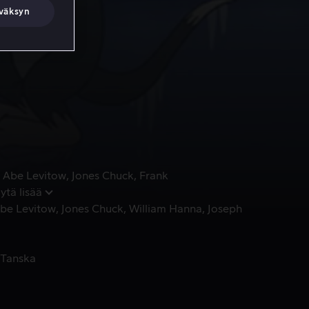
väksyn
ieha
Abe Levitow
Jones Chuck
Frank
ytä lisää
be Levitow
Jones Chuck
William Hanna
Joseph
Tanska