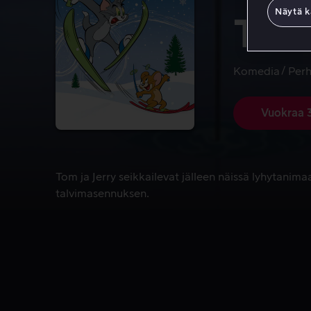
Näytä k
Tomi
Komedia
Per
Vuokraa 
Tom ja Jerry seikkailevat jälleen näissä lyhytanim
Tom ja Jerry seikkailevat jälleen näissä lyhytanima
talvimasennuksen.