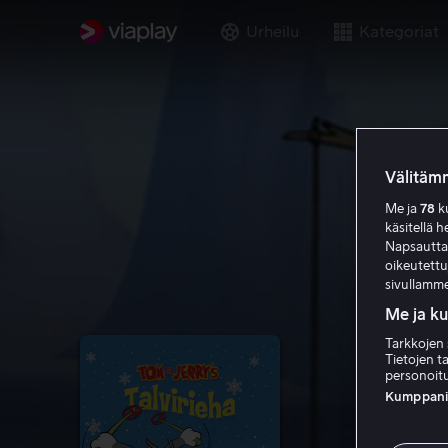
Urheilu
Kategoriat
Välitämm
Me ja
78
ku
käsitellä h
Napsauttama
oikeutett
sivullamme
Me ja k
Tarkkojen 
Tietojen ta
personoitu
Kumppanien