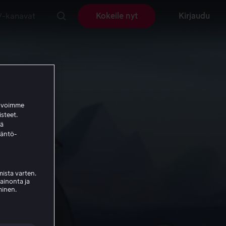
V-kanavat
Kokeile nyt
Kirjaudu
a voimme
isteet.
ää
täntö-
ista varten.
mainonta ja
minen.